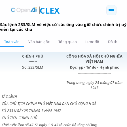
CLEX
Sắc lệnh 233/SLM về việc cử các ông vào giữ chức chính 
viên tại các khu
Toàn văn
Văn bản gốc
Tổng quan
Lược đồ
Đồ 
CHÍNH PHỦ
CỘNG HÒA XÃ HỘI CHỦ N
-------
VIỆT NAM
Số: 233/SLM
Độc lập - Tự do - Hạnh p
----------------------------
Trung ương, ngày 25 tháng 0
1947
SẮC LỆNH
CỦA CHỦ TỊCH CHÍNH PHỦ VIỆT NAM DÂN CHỦ CỘNG HOÀ
SỐ 233 NGÀY 25 THÁNG 7 NĂM 1947