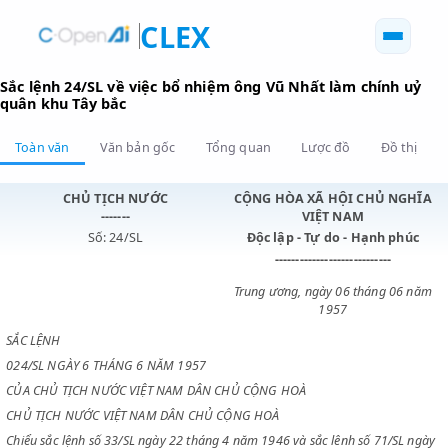
CLEX
Sắc lệnh 24/SL về việc bổ nhiệm ông Vũ Nhất làm chính
quân khu Tây bắc
Toàn văn
Văn bản gốc
Tổng quan
Lược đồ
Đồ 
CHỦ TỊCH NƯỚC
CỘNG HÒA XÃ HỘI CHỦ N
-------
VIỆT NAM
Số: 24/SL
Độc lập - Tự do - Hạnh p
----------------------------
Trung ương, ngày 06 tháng 0
1957
SẮC LỆNH
024/SL NGÀY 6 THÁNG 6 NĂM 1957
CỦA CHỦ TỊCH NƯỚC VIỆT NAM DÂN CHỦ CỘNG HOÀ