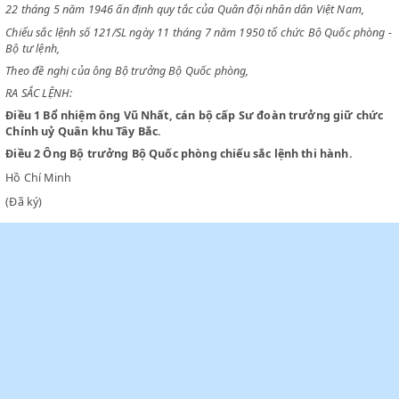
CHỦ TỊCH NƯỚC VIỆT NAM DÂN CHỦ CỘNG HOÀ
Chiểu sắc lệnh số 33/SL ngày 22 tháng 4 năm 1946 và sắc lênh số 71/S
22 tháng 5 năm 1946 ấn định quy tắc của Quân đội nhân dân Việt Nam
Chiểu sắc lệnh số 121/SL ngày 11 tháng 7 năm 1950 tổ chức Bộ Quốc 
Bộ tư lệnh,
Theo đề nghị của ông Bộ trưởng Bộ Quốc phòng,
RA SẮC LỆNH:
Điều 1
Bổ nhiệm ông Vũ Nhất, cán bộ cấp Sư đoàn trưởng giữ 
Chính uỷ Quân khu Tây Bắc.
Điều 2
Ông Bộ trưởng Bộ Quốc phòng chiếu sắc lệnh thi hành.
Hồ Chí Minh
(Đã ký)