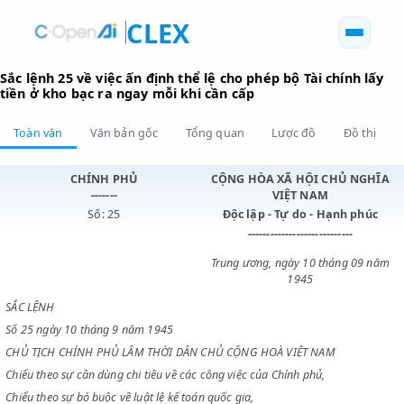
CLEX
Sắc lệnh 25 về việc ấn định thể lệ cho phép bộ Tài chính
tiền ở kho bạc ra ngay mỗi khi cần cấp
Toàn văn
Văn bản gốc
Tổng quan
Lược đồ
Đồ 
CHÍNH PHỦ
CỘNG HÒA XÃ HỘI CHỦ N
-------
VIỆT NAM
Số: 25
Độc lập - Tự do - Hạnh p
----------------------------
Trung ương, ngày 10 tháng 0
1945
SẮC LỆNH
Số 25 ngày 10 tháng 9 năm 1945
CHỦ TỊCH CHÍNH PHỦ LÂM THỜI DÂN CHỦ CỘNG HOÀ VIỆT NAM