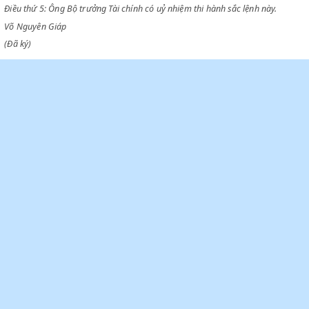
một bản kê những giấy biên lai nhận tiền nói ở điều thứ nhất trên đây 
ngân phiếu trang trải ăn về ngân sách Đông Dương.
Điều thứ 4: Ông Vũ Ngọc Trác được cử ra đứng tên ở giấy biên lai nhận 
nói ở Điều thứ nhất để lĩnh tiền ở Kho bạc ra.
Điều thứ 5: Ông Bộ trưởng Tài chính có uỷ nhiệm thi hành sắc lệnh này.
Võ Nguyên Giáp
(Đã ký)