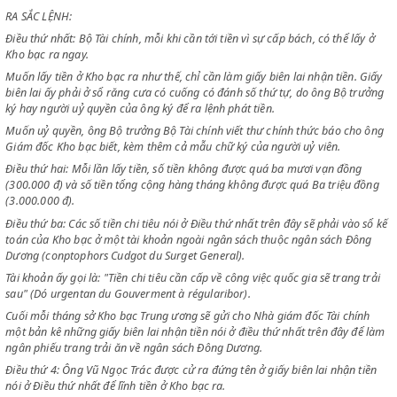
Chiểu theo sự cần dùng chi tiêu về các công việc của Chính phủ,
Chiểu theo sự bó buộc về luật lệ kế toán quốc gia,
RA SẮC LỆNH:
Điều thứ nhất: Bộ Tài chính, mỗi khi cần tới tiền vì sự cấp bách, có thể l
Kho bạc ra ngay.
Muốn lấy tiền ở Kho bạc ra như thế, chỉ cần làm giấy biên lai nhận tiền
biên lai ấy phải ở sổ răng cưa có cuống có đánh số thứ tự, do ông Bộ 
ký hay người uỷ quyền của ông ký để ra lệnh phát tiền.
Muốn uỷ quyền, ông Bộ trưởng Bộ Tài chính viết thư chính thức báo c
Giám đốc Kho bạc biết, kèm thêm cả mẫu chữ ký của người uỷ viên.
Điều thứ hai: Mỗi lần lấy tiền, số tiền không được quá ba mươi vạn đồn
(300.000 đ) và số tiền tổng cộng hàng tháng không được quá Ba triệu
(3.000.000 đ).
Điều thứ ba: Các số tiền chi tiêu nói ở Điều thứ nhất trên đây sẽ phải và
toán của Kho bạc ở một tài khoản ngoài ngân sách thuộc ngân sách Đ
Dương (conptophors Cudgot du Surget General).
Tài khoản ấy gọi là: "Tiền chi tiêu cần cấp về công việc quốc gia sẽ trang
sau" (Dó urgentan du Gouverment à régularibor).
Cuối mỗi tháng sở Kho bạc Trung ương sẽ gửi cho Nhà giám đốc Tài ch