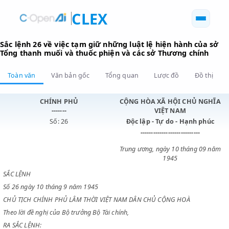
CLEX
Sắc lệnh 26 về việc tạm giữ những luật lệ hiện hành củ
Tổng thanh muối và thuốc phiện và các sở Thương chín
Toàn văn
Văn bản gốc
Tổng quan
Lược đồ
Đồ 
CHÍNH PHỦ
CỘNG HÒA XÃ HỘI CHỦ N
-------
VIỆT NAM
Số: 26
Độc lập - Tự do - Hạnh p
----------------------------
Trung ương, ngày 10 tháng 0
1945
SẮC LỆNH
Số 26 ngày 10 tháng 9 năm 1945
CHỦ TỊCH CHÍNH PHỦ LÂM THỜI VIỆT NAM DÂN CHỦ CỘNG HOÀ