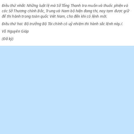
Theo lời đề nghị của Bộ trưởng Bộ Tài chính,
RA SẮC LỆNH:
Điều thứ nhất: Những luật lệ mà Sở Tổng Thanh tra muốn và thuốc phi
các Sở Thương chính Bắc, Trung và Nam bộ hiện đang thi, nay tạm đượ
để thi hành trong toàn quốc Viêt Nam, cho đến khi có lệnh mới.
Điều thứ hai: Bộ trưởng Bộ Tài chính có uỷ nhiệm thi hành sắc lệnh này.
Võ Nguyên Giáp
(Đã ký)