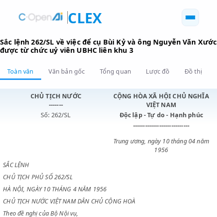
CLEX
Sắc lệnh 262/SL về việc để cụ Bùi Kỷ và ông Nguyễn Vă
được từ chức uỷ viên UBHC liên khu 3
Toàn văn
Văn bản gốc
Tổng quan
Lược đồ
Đồ 
CHỦ TỊCH NƯỚC
CỘNG HÒA XÃ HỘI CHỦ N
-------
VIỆT NAM
Số: 262/SL
Độc lập - Tự do - Hạnh p
----------------------------
Trung ương, ngày 10 tháng 0
1956
SẮC LỆNH
CHỦ TỊCH PHỦ SỐ 262/SL
HÀ NỘI, NGÀY 10 THÁNG 4 NĂM 1956