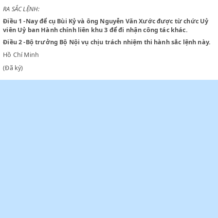
CHỦ TỊCH NƯỚC VIỆT NAM DÂN CHỦ CỘNG HOÀ
Theo đề nghị của Bộ Nội vụ,
RA SẮC LỆNH:
Điều 1
-Nay để cụ Bùi Kỷ và ông Nguyễn Văn Xước được từ chứ
viên Uỷ ban Hành chính liên khu 3 để đi nhận công tác khác.
Điều 2
-Bộ trưởng Bộ Nội vụ chịu trách nhiệm thi hành sắc lệnh
Hồ Chí Minh
(Đã ký)