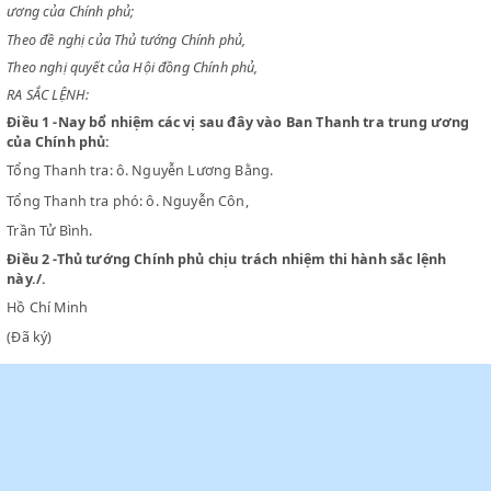
CHỦ TỊCH NƯỚC VIỆT NAM DÂN CHỦ CỘNG HOÀ
Chiểu theo sắc lệnh số 161-SL ngày 28-3-1956 thành lập Ban Thanh tra
ương của Chính phủ;
Theo đề nghị của Thủ tướng Chính phủ,
Theo nghị quyết của Hội đồng Chính phủ,
RA SẮC LỆNH:
Điều 1
-Nay bổ nhiệm các vị sau đây vào Ban Thanh tra trung 
của Chính phủ:
Tổng Thanh tra: ô. Nguyễn Lương Bằng.
Tổng Thanh tra phó: ô. Nguyễn Côn,
Trần Tử Bình.
Điều 2
-Thủ tướng Chính phủ chịu trách nhiệm thi hành sắc lện
này./.
Hồ Chí Minh
(Đã ký)