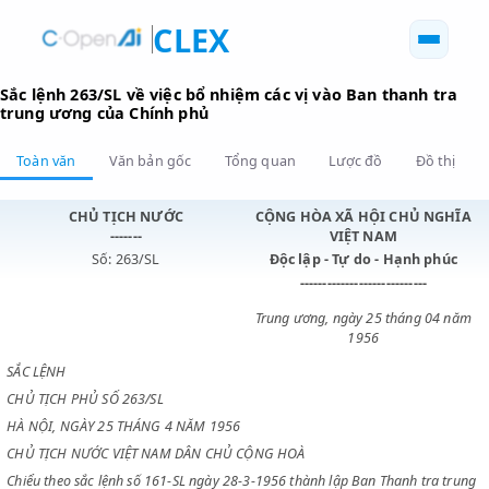
CLEX
Sắc lệnh 263/SL về việc bổ nhiệm các vị vào Ban thanh 
trung ương của Chính phủ
Toàn văn
Văn bản gốc
Tổng quan
Lược đồ
Đồ 
CHỦ TỊCH NƯỚC
CỘNG HÒA XÃ HỘI CHỦ N
-------
VIỆT NAM
Số: 263/SL
Độc lập - Tự do - Hạnh p
----------------------------
Trung ương, ngày 25 tháng 0
1956
SẮC LỆNH
CHỦ TỊCH PHỦ SỐ 263/SL
HÀ NỘI, NGÀY 25 THÁNG 4 NĂM 1956