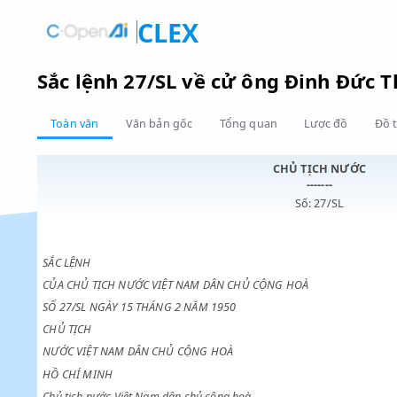
CLEX
Sắc lệnh 27/SL về cử ông Đinh Đ
Toàn văn
Văn bản gốc
Tổng quan
Lược đồ
CHỦ TỊCH NƯ
-------
Số: 27/SL
SẮC LỆNH
CỦA CHỦ TỊCH NƯỚC VIỆT NAM DÂN CHỦ CỘNG HOÀ
SỐ 27/SL NGÀY 15 THÁNG 2 NĂM 1950
CHỦ TỊCH
NƯỚC VIỆT NAM DÂN CHỦ CỘNG HOÀ