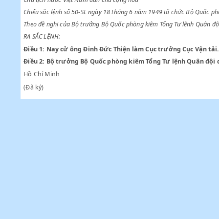
HỒ CHÍ MINH
Chủ tịch nước Việt Nam dân chủ cộng hoà
Chiểu sắc lệnh số 50-SL ngày 18 tháng 6 năm 1949 tổ chức Bộ
Theo đề nghị của Bộ trưởng Bộ Quốc phòng kiêm Tổng Tư lệnh 
RA SẮC LỆNH:
Điều 1:
Nay cử ông Đinh Đức Thiện làm Cục trưởng Cục V
Điều 2:
Bộ trưởng Bộ Quốc phòng kiêm Tổng Tư lệnh Quân
Hồ Chí Minh
(Đã ký)