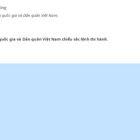
 Quốc phòng;
Quân đội quốc gia và Dân quân Việt Nam;
ận tải.
 đội quốc gia và Dân quân Việt Nam chiểu sắc lệnh thi hành.