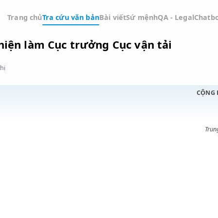
Trang chủ
Tra cứu văn bản
Bài viết
Sứ mệnh
QA -
ức Thiện làm Cục trưởng Cục vận tải
Đồ thị
ỚC