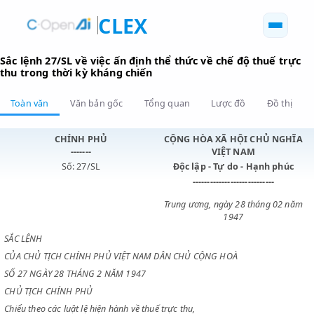
CLEX
Sắc lệnh 27/SL về việc ấn định thể thức về chế độ thuế 
thu trong thời kỳ kháng chiến
Toàn văn
Văn bản gốc
Tổng quan
Lược đồ
Đồ 
CHÍNH PHỦ
CỘNG HÒA XÃ HỘI CHỦ N
-------
VIỆT NAM
Số: 27/SL
Độc lập - Tự do - Hạnh p
----------------------------
Trung ương, ngày 28 tháng 0
1947
SẮC LỆNH
CỦA CHỦ TỊCH CHÍNH PHỦ VIỆT NAM DÂN CHỦ CỘNG HOÀ
SỐ 27 NGÀY 28 THÁNG 2 NĂM 1947