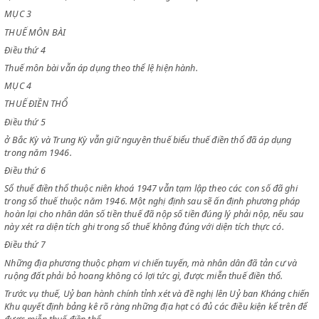
MỤC 2
THUẾ THỔ TRẠCH
Điều thứ 3
Tạm đình chỉ việc thu thuế thổ trạch trong toàn quốc.
MỤC 3
THUẾ MÔN BÀI
Điều thứ 4
Thuế môn bài vẫn áp dụng theo thể lệ hiện hành.
MỤC 4
THUẾ ĐIỀN THỔ
Điều thứ 5
ở Bắc Kỳ và Trung Kỳ vẫn giữ nguyên thuế biểu thuế điền thổ đã áp dụ
trong năm 1946.
Điều thứ 6
Sổ thuế điền thổ thuộc niên khoá 1947 vẫn tạm lập theo các con số đã 
trong sổ thuế thuộc năm 1946. Một nghị định sau sẽ ấn định phương 
hoàn lại cho nhân dân số tiền thuế đã nộp số tiền đúng lý phải nộp, nế