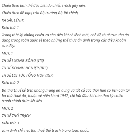
CHỦ TỊCH CHÍNH PHỦ
Chiểu theo các luật lệ hiện hành về thuế trực thu,
Chiểu theo tình thế đặc biệt do chiến trách gây nên,
Chiểu theo đề nghị của Bộ trưởng Bộ Tài chính,
RA SẮC LỆNH:
Điều thứ 1
Trong thời kỳ kháng chiến và cho đến khi có lệnh mới, chế độ thuế trực
dụng trong toàn quốc sẽ theo những thể thức ấn định trong các điều 
sau đây:
MỤC 1
THUẾ LƯƠNG BỔNG (ITS)
THUẾ DOANH NGHIỆP (BIC)
THUẾ LỢI TỨC TỔNG HỢP (IGR)
Điều thứ 2
Ba thứ thuế kể trên không mang áp dụng và tất cả các thời hạn có liên 
ba thứ thuế đó, thuộc về niên khoá 1947, chỉ bắt đầu khi nào thời kỳ ch
tranh chính thức kết liễu.