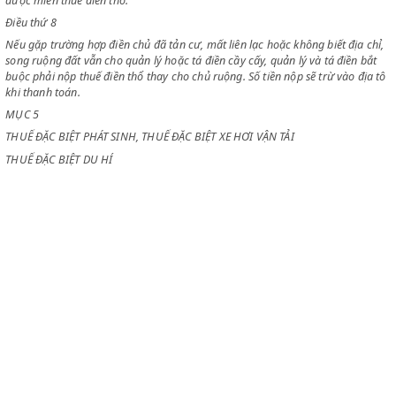
này xét ra diện tích ghi trong sổ thuế không đúng với diện tích thực có.
Điều thứ 7
Những địa phương thuộc phạm vi chiến tuyến, mà nhân dân đã tản cư
ruộng đất phải bỏ hoang không có lợi tức gì, được miễn thuế điền thổ.
Trước vụ thuế, Uỷ ban hành chính tỉnh xét và đề nghị lên Uỷ ban Kháng
Khu quyết định bảng kê rõ ràng những địa hạt có đủ các điều kiện kể tr
được miễn thuế điền thổ.
Điều thứ 8
Nếu gặp trường hợp điền chủ đã tản cư, mất liên lạc hoặc không biết đị
song ruộng đất vẫn cho quản lý hoặc tá điền cầy cấy, quản lý và tá điề
buộc phải nộp thuế điền thổ thay cho chủ ruộng. Số tiền nộp sẽ trừ vào 
khi thanh toán.
MỤC 5
THUẾ ĐẶC BIỆT PHÁT SINH, THUẾ ĐẶC BIỆT XE HƠI VẬN TẢI
THUẾ ĐẶC BIỆT DU HÍ
Điều thứ 9
Tạm đình chỉ việc thu thuế đặc biệt xe hơi vận tải và thuế đặc biệt du hí.
Thuế biểu thuế đặc biệt sát sinh vẫn giữ nguyên như trong niên khoá 1
CLEX