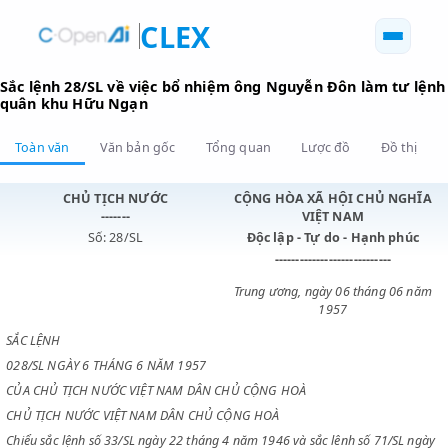
CLEX
Sắc lệnh 28/SL về việc bổ nhiệm ông Nguyễn Đôn làm t
quân khu Hữu Ngạn
Toàn văn
Văn bản gốc
Tổng quan
Lược đồ
Đồ 
CHỦ TỊCH NƯỚC
CỘNG HÒA XÃ HỘI CHỦ N
-------
VIỆT NAM
Số: 28/SL
Độc lập - Tự do - Hạnh p
----------------------------
Trung ương, ngày 06 tháng 0
1957
SẮC LỆNH
028/SL NGÀY 6 THÁNG 6 NĂM 1957
CỦA CHỦ TỊCH NƯỚC VIỆT NAM DÂN CHỦ CỘNG HOÀ