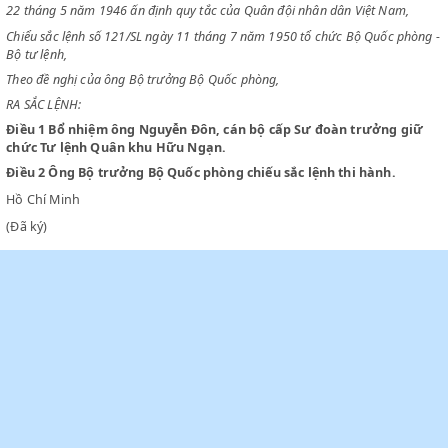
CHỦ TỊCH NƯỚC VIỆT NAM DÂN CHỦ CỘNG HOÀ
Chiểu sắc lệnh số 33/SL ngày 22 tháng 4 năm 1946 và sắc lênh số 71/S
22 tháng 5 năm 1946 ấn định quy tắc của Quân đội nhân dân Việt Nam
Chiểu sắc lệnh số 121/SL ngày 11 tháng 7 năm 1950 tổ chức Bộ Quốc 
Bộ tư lệnh,
Theo đề nghị của ông Bộ trưởng Bộ Quốc phòng,
RA SẮC LỆNH:
Điều 1
Bổ nhiệm ông Nguyễn Đôn, cán bộ cấp Sư đoàn trưởng 
chức Tư lệnh Quân khu Hữu Ngạn.
Điều 2
Ông Bộ trưởng Bộ Quốc phòng chiếu sắc lệnh thi hành.
Hồ Chí Minh
(Đã ký)