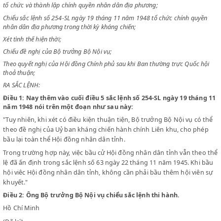
CHỦ TỊCH NƯỚC VIỆT NAM DÂN CHỦ CỘNG HOÀ
Chiểu sắc lệnh số 63-SL ngày 22 tháng 11 năm 1945 và các sắc lệnh tiế
tổ chức và thành lập chính quyền nhân dân địa phương;
Chiểu sắc lệnh số 254-SL ngày 19 tháng 11 năm 1948 tổ chức chính qu
nhân dân địa phương trong thời kỳ kháng chiến;
Xét tình thế hiện thời;
Chiểu đề nghị của Bộ trưởng Bộ Nội vụ;
Theo quyết nghị của Hội đồng Chính phủ sau khi Ban thường trực Quốc
thoả thuận;
RA SẮC LỆNH:
Điều 1:
Nay thêm vào cuối điều 5 sắc lệnh số 254-SL ngày 19 th
năm 1948 nói trên một đoạn như sau này:
"Tuy nhiên, khi xét có điều kiện thuận tiện, Bộ trưởng Bộ Nội vụ c
theo đề nghị của Uỷ ban kháng chiến hành chính Liên khu, cho 
bầu lại toàn thể Hội đồng nhân dân tỉnh.
Trong trường hợp này, việc bầu cử Hội đồng nhân dân tỉnh vẫn t
lệ đã ấn định trong sắc lệnh số 63 ngày 22 tháng 11 năm 1945. Kh
hội viêc Hội đồng nhân dân tỉnh, không cần phải bầu thêm hội vi