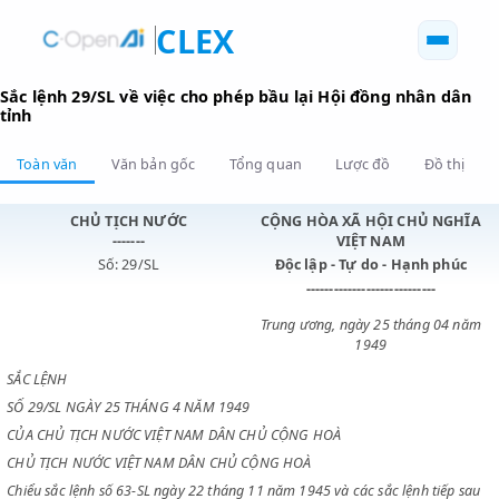
CLEX
Sắc lệnh 29/SL về việc cho phép bầu lại Hội đồng nhân 
tỉnh
Toàn văn
Văn bản gốc
Tổng quan
Lược đồ
Đồ 
CHỦ TỊCH NƯỚC
CỘNG HÒA XÃ HỘI CHỦ N
-------
VIỆT NAM
Số: 29/SL
Độc lập - Tự do - Hạnh p
----------------------------
Trung ương, ngày 25 tháng 0
1949
SẮC LỆNH
SỐ 29/SL NGÀY 25 THÁNG 4 NĂM 1949
CỦA CHỦ TỊCH NƯỚC VIỆT NAM DÂN CHỦ CỘNG HOÀ