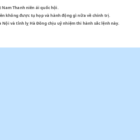
 và Việt Nam Thanh niên ái quốc hội.
i nói trên không được tụ họp và hành động gì nữa về chính trị.
phố Hà Nội và tỉnh lỵ Hà Đông chịu uỷ nhiệm thi hành sắc lệnh 