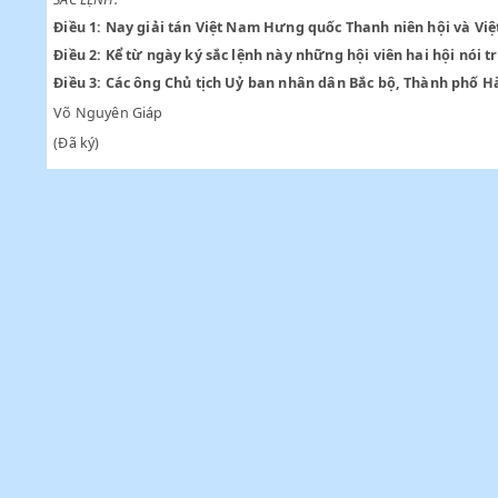
Sau khi Hội đồng Chính phủ đã thoả thuận;
SẮC LỆNH:
Điều 1:
Nay giải tán Việt Nam Hưng quốc Thanh niên hội
Điều 2:
Kể từ ngày ký sắc lệnh này những hội viên hai hộ
Điều 3:
Các ông Chủ tịch Uỷ ban nhân dân Bắc bộ, Thành 
Võ Nguyên Giáp
(Đã ký)