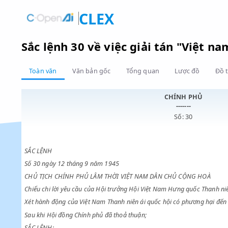
CLEX
Sắc lệnh 30 về việc giải tán "Vi
Toàn văn
Văn bản gốc
Tổng quan
Lược đồ
CHÍNH PHỦ
-------
Số: 30
SẮC LỆNH
Số 30 ngày 12 tháng 9 năm 1945
CHỦ TỊCH CHÍNH PHỦ LÂM THỜI VIỆT NAM DÂN CHỦ CỘNG H
Chiểu chi lời yêu cầu của Hội trưởng Hội Việt Nam Hưng quốc 
Xét hành động của Việt Nam Thanh niên ái quốc hội có phương 