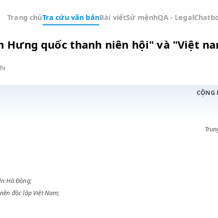
Trang chủ
Tra cứu văn bản
Bài viết
Sứ mệnh
QA -
ệt nam Hưng quốc thanh niên hội" và
Đồ thị
OÀ
Thanh niên Hà Đông;
hại đến nền độc lập Việt Nam;