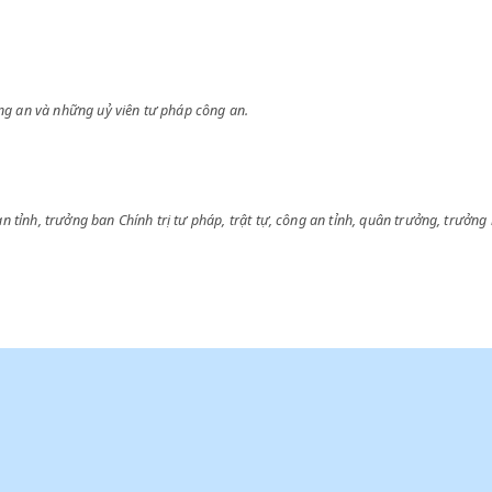
pháp công an và những uỷ viên tư pháp công an.
ty Công an tỉnh, trưởng ban Chính trị tư pháp, trật tự, công an tỉnh, qu
i hành.