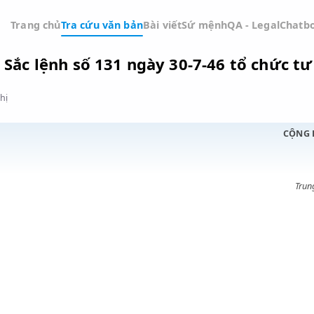
Trang chủ
Tra cứu văn bản
Bài viết
Sứ mệnh
QA -
iều 3 Sắc lệnh số 131 ngày 30-7-46 t
Đồ thị
,