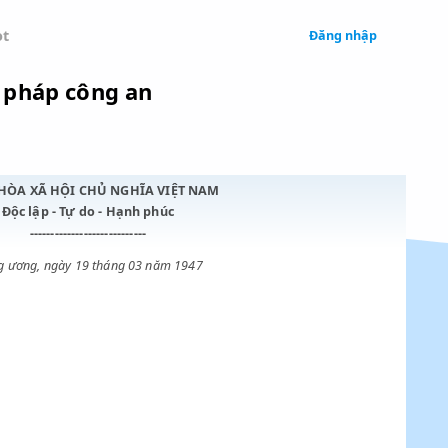
 Legal
Chatbot
ổ chức tư pháp công an
CỘNG HÒA XÃ HỘI CHỦ NGHĨA VIỆT NAM
Độc lập - Tự do - Hạnh phúc
----------------------------
Trung ương, ngày 19 tháng 03 năm 1947