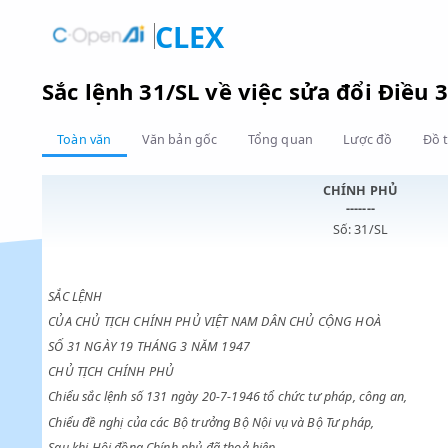
CLEX
Sắc lệnh 31/SL về việc sửa đổi Đ
Toàn văn
Văn bản gốc
Tổng quan
Lược đồ
CHÍNH PHỦ
-------
Số: 31/SL
SẮC LỆNH
CỦA CHỦ TỊCH CHÍNH PHỦ VIỆT NAM DÂN CHỦ CỘNG HOÀ
SỐ 31 NGÀY 19 THÁNG 3 NĂM 1947
CHỦ TỊCH CHÍNH PHỦ
Chiểu sắc lệnh số 131 ngày 20-7-1946 tổ chức tư pháp, công an