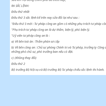
Chiểu đề nghị của các Bộ trưởng Bộ Nội vụ và Bộ Tư pháp,
Sau khi Hội đồng Chính phủ đã thoả hiệp,
RA SẮC LỆNH:
Điều thứ nhất
Điều thứ 3 sắc lệnh kể trên nay sửa đổi lại như sau :
"Điều thứ 3 mới : Tư pháp công an gồm có những phụ trách tư 
"Phụ trách tư pháp công an là dự thẩm, biện lý, phó biện lý.
"Uỷ viên tư pháp công an là :
a) Về bên toà án : Thẩm phán sơ cấp
b) Về bên công an : Chủ sự phòng Chính trị và Tư pháp, trưởng 
những phó chủ sự, phó trưởng ban nếu có đặt.
c) (Không thay đổi)
Điều thứ 2
Bộ trưởng Bộ Nội vụ và Bộ trưởng Bộ Tư pháp chiểu sắc lệnh th