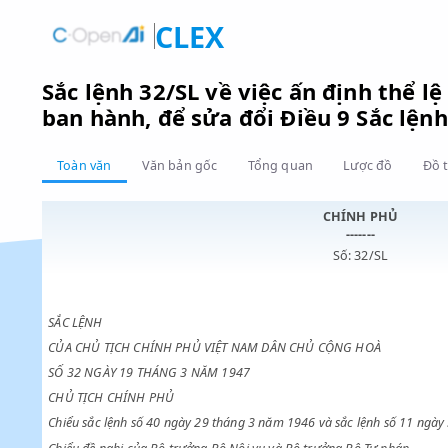
CLEX
Sắc lệnh 32/SL về việc ấn định 
ban hành, để sửa đổi Điều 9 Sắc
Toàn văn
Văn bản gốc
Tổng quan
Lược đồ
CHÍNH PHỦ
-------
Số: 32/SL
SẮC LỆNH
CỦA CHỦ TỊCH CHÍNH PHỦ VIỆT NAM DÂN CHỦ CỘNG HOÀ
SỐ 32 NGÀY 19 THÁNG 3 NĂM 1947
CHỦ TỊCH CHÍNH PHỦ