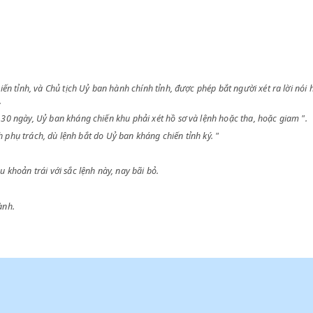
 11 ngày 30 tháng 1 năm 1947 ấn định thể lệ đảm bảo tự do cá nhân và
p,
hư sau.
Kháng chiến tỉnh, và Chủ tịch Uỷ ban hành chính tỉnh, được phép bắt ngườ
hiến khu.
à trong 30 ngày, Uỷ ban kháng chiến khu phải xét hồ sơ và lệnh hoặc th
chính tỉnh phụ trách, dù lệnh bắt do Uỷ ban kháng chiến tỉnh ký. "
các điều khoản trái với sắc lệnh này, nay bãi bỏ.
nh thi hành.