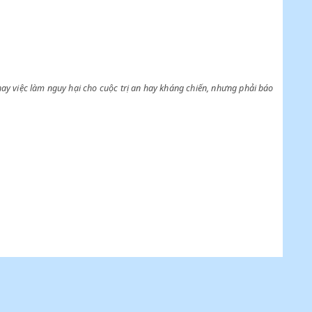
 phương pháp đề phòng đặc biệt,
i xét ra lời nói hay việc làm nguy hại cho cuộc trị an hay kháng chiến,
a, hoặc giam ".