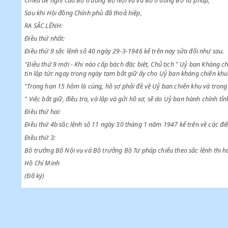
Chiểu sắc lệnh số 40 ngày 29 tháng 3 năm 1946 và sắc lệnh số
Chiểu đề nghị của Bộ trưởng Bộ Nội vụ và Bộ trưởng Bộ Tư phá
Sau khi Hội đồng Chính phủ đã thoả hiệp,
RA SẮC LỆNH:
Điều thứ nhất:
Điều thứ 9 sắc lệnh số 40 ngày 29-3-1946 kể trên nay sửa đổi n
"Điều thứ 9 mới - Khi nào cấp bách đặc biệt, Chủ tịch " Uỷ ban 
tin lập tức ngay trong ngày tạm bắt giữ ấy cho Uỷ ban kháng c
"Trong hạn 15 hôm là cùng, hồ sơ phải đề về Uỷ ban chiến khu v
" Việc bắt giữ, điều tra, và lập và gửi hồ sơ, sẽ do Uỷ ban hành 
Điều thứ hai:
Điều thứ 4b sắc lệnh số 11 ngày 30 tháng 1 năm 1947 kể trên về 
Điều thứ 3:
Bộ trưởng Bộ Nội vụ và Bộ trưởng Bộ Tư pháp chiểu theo sắc lệ
Hồ Chí Minh
(Đã ký)