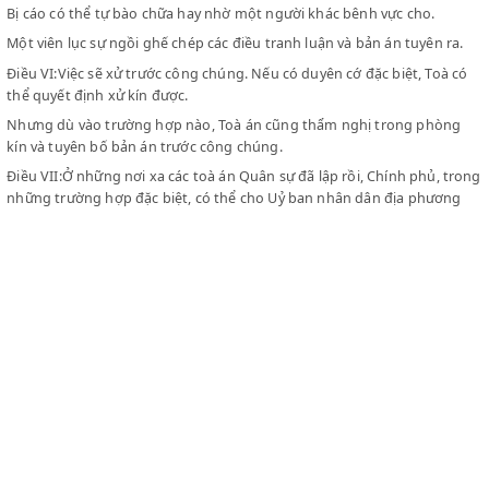
thẩm thừ nhì sẽ thuộc về ông thẩm phán chuyên môn của tư phá
Uỷ viên Quân sự và uỷ viên Chính trị sẽ do quân đội và Uỷ ban nh
ở địa phương cử ra, còn viên thẩm phán chuyên môn của Tư pháp
ông Chưởng lý Toà Thượng thẩm cử ra.
Đứng buộc tội là một uỷ viêm Quân sự hay một uỷ viên của ban T
sát.
Bị cáo có thể tự bào chữa hay nhờ một người khác bênh vực cho.
Một viên lục sự ngồi ghế chép các điều tranh luận và bản án tuyên
Điều VI:Việc sẽ xử trước công chúng. Nếu có duyên cớ đặc biệt, T
thể quyết định xử kín được.
Nhưng dù vào trường hợp nào, Toà án cũng thẩm nghị trong ph
kín và tuyên bố bản án trước công chúng.
Điều VII:Ở những nơi xa các toà án Quân sự đã lập rồi, Chính phủ
những trường hợp đặc biệt, có thể cho Uỷ ban nhân dân địa phư
thành lập một toà án quân sự có quyền xử trong một thời kỳ và 
đúng những nguyên tắc định trong sắc lệnh này
Hồ Chí Minh
CLEX