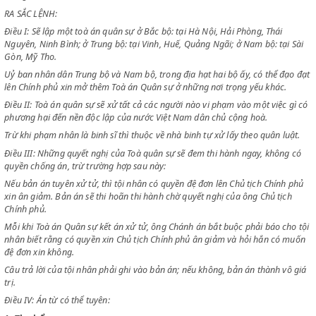
Sau khi Hội đồng Chính phủ lâm thời đã thoả thuận và ứng chuẩn ngày
tháng 9 năm 1945,
RA SẮC LỆNH:
Điều I: Sẽ lập một toà án quân sự ở Bắc bộ: tại Hà Nội, Hải Phòng, Thái
Nguyên, Ninh Bình; ở Trung bộ: tại Vinh, Huế, Quảng Ngãi; ở Nam bộ: tạ
Gòn, Mỹ Tho.
Uỷ ban nhân dân Trung bộ và Nam bộ, trong địa hạt hai bộ ấy, có thể 
lên Chính phủ xin mở thêm Toà án Quân sự ở những nơi trọng yếu khác
Điều II: Toà án quân sự sẽ xử tất cả các người nào vi phạm vào một việc
phương hại đến nền độc lập của nước Việt Nam dân chủ cộng hoà.
Trừ khi phạm nhân là binh sĩ thì thuộc về nhà binh tự xử lấy theo quân 
Điều III: Những quyết nghị của Toà quân sự sẽ đem thi hành ngay, khô
quyền chống án, trừ trường hợp sau này:
Nếu bản án tuyên xử tử, thì tội nhân có quyền đệ đơn lên Chủ tịch Chín
xin ân giảm. Bản án sẽ thi hoãn thi hành chờ quyết nghị của ông Chủ tị
Chính phủ.
Mỗi khi Toà án Quân sự kết án xử tử, ông Chánh án bắt buộc phải báo 
nhân biết rằng có quyền xin Chủ tịch Chính phủ ân giảm và hỏi hắn c
đệ đơn xin không.