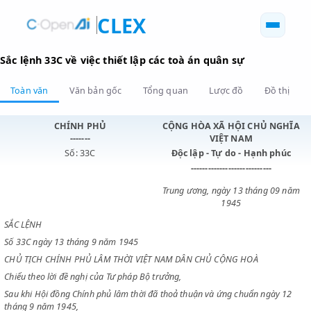
CLEX
Sắc lệnh 33C về việc thiết lập các toà án quân sự
Toàn văn
Văn bản gốc
Tổng quan
Lược đồ
Đồ 
CHÍNH PHỦ
CỘNG HÒA XÃ HỘI CHỦ N
-------
VIỆT NAM
Số: 33C
Độc lập - Tự do - Hạnh p
----------------------------
Trung ương, ngày 13 tháng 0
1945
SẮC LỆNH
Số 33C ngày 13 tháng 9 năm 1945
CHỦ TỊCH CHÍNH PHỦ LÂM THỜI VIỆT NAM DÂN CHỦ CỘNG HOÀ
Chiểu theo lời đề nghị của Tư pháp Bộ trưởng,