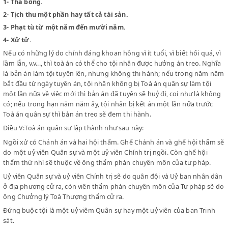
Câu trả lời của tội nhân phải ghi vào bản án; nếu không, bản án thành 
trị.
Điều IV: Án từ có thể tuyên:
1-
Tha bổng.
2-
Tịch thu một phần hay tất cả tài sản.
3-
Phạt tù từ một năm đến mười năm.
4-
Xử tử.
Nếu có những lý do chính đáng khoan hồng vì ít tuổi, vì biết hối q
lầm lẫn, v.v..., thì toà án có thể cho tội nhân được hưởng án treo.
là bản án làm tội tuyên lên, nhưng không thi hành; nếu trong n
bắt đầu từ ngày tuyên án, tội nhân không bị Toà án quân sự làm t
một lần nữa về việc mới thì bản án đã tuyên sẽ huỷ đi, coi như là
có; nếu trong hạn năm năm ấy, tội nhân bị kết án một lần nữa tr
Toà án quân sự thì bản án treo sẽ đem thi hành.
Điều V:Toà án quân sự lập thành như sau này:
Ngồi xử có Chánh án và hai hội thẩm. Ghế Chánh án và ghế hội t
do một uỷ viên Quân sự và một uỷ viên Chính trị ngồi. Còn ghế hộ