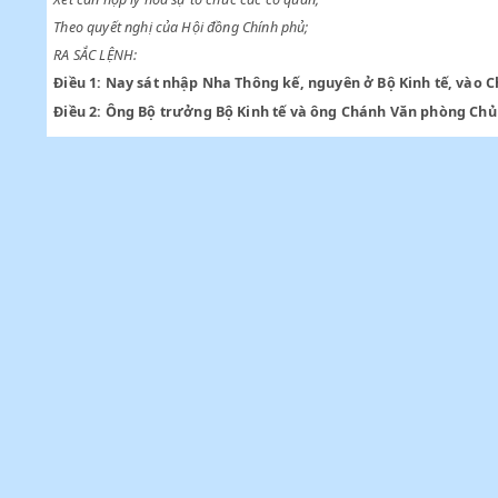
Chiểu đề nghị của Bộ trưởng Bộ Kinh tế;
Xét cần hợp lý hoá sự tổ chức các cơ quan;
Theo quyết nghị của Hội đồng Chính phủ;
RA SẮC LỆNH:
Điều 1:
Nay sát nhập Nha Thông kế, nguyên ở Bộ Kinh tế,
Điều 2:
Ông Bộ trưởng Bộ Kinh tế và ông Chánh Văn phòng