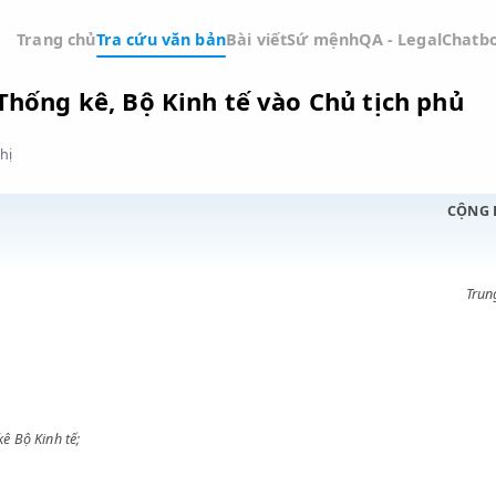
Trang chủ
Tra cứu văn bản
Bài viết
Sứ mệnh
QA -
 Nha Thống kê, Bộ Kinh tế vào Chủ tị
Đồ thị
ỚC
 Thống kê Bộ Kinh tế;