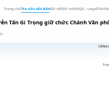
Trang chủ
Tra cứu văn bản
Bài viết
Sứ mệnh
QA -
ĩ Nguyễn Tấn Gi Trọng giữ chức Chá
Đồ thị
ỚC