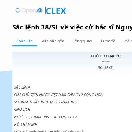
CLEX
Sắc lệnh 38/SL về việc cử bác s
Toàn văn
Văn bản gốc
Tổng quan
Lược đồ
CHỦ TỊCH NƯ
-------
Số: 38/SL
SẮC LỆNH
CỦA CHỦ TỊCH NƯỚC VIỆT NAM DÂN CHỦ CỘNG HOÀ
SỐ 38/SL NGÀY 19 THÁNG 3 NĂM 1950
CHỦ TỊCH
NƯỚC VIỆT NAM DÂN CHỦ CỘNG HOÀ