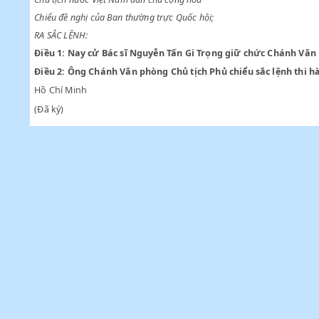
HỒ CHÍ MINH
Chủ tịch nước Việt Nam dân chủ cộng hoà
Chiểu đề nghị của Ban thường trực Quốc hội;
RA SẮC LỆNH:
Điều 1:
Nay cử Bác sĩ Nguyễn Tấn Gi Trọng giữ chức Ch
Điều 2:
Ông Chánh Văn phòng Chủ tịch Phủ chiểu sắc lện
Hồ Chí Minh
(Đã ký)