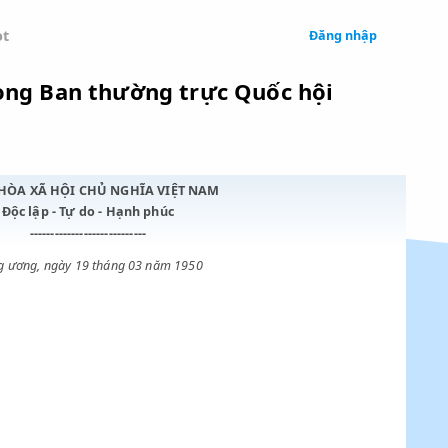
 Legal
Chatbot
nh Văn phòng Ban thường trực Quốc h
CỘNG HÒA XÃ HỘI CHỦ NGHĨA VIỆT NAM
Độc lập - Tự do - Hạnh phúc
----------------------------
Trung ương, ngày 19 tháng 03 năm 1950