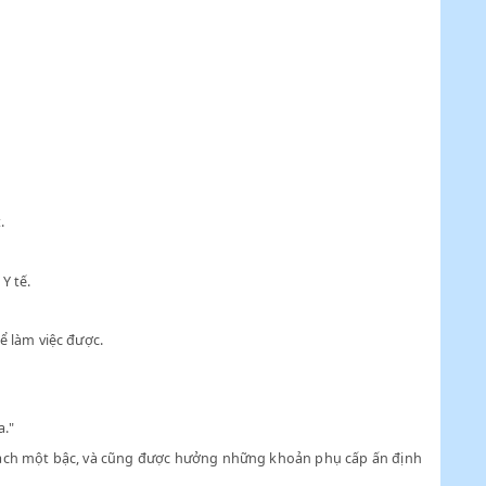
chức;
hay bị tàng tật.
ên Bộ Nội vụ - Y tế.
g tật không thể làm việc được.