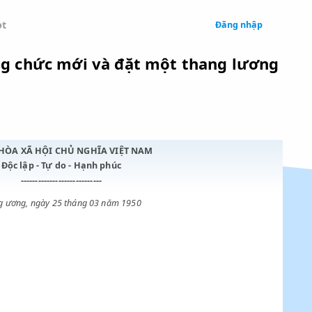
 Legal
Chatbot
chế độ công chức mới và đặt một tha
CỘNG HÒA XÃ HỘI CHỦ NGHĨA VIỆT NAM
Độc lập - Tự do - Hạnh phúc
----------------------------
Trung ương, ngày 25 tháng 03 năm 1950