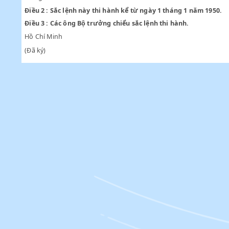
"Điều 10 mới : Công chức gia nhập Quân đội quốc gia Việt
Sau khi giải ngũ sẽ tính thâm niên, cứ hai năm thăng một
"Điều 13 mới : Công chức tuyển dụng theo lối tạm thời 
trong Điều 4."
Điều 2 :
Sắc lệnh này thi hành kể từ ngày 1 tháng 1 năm 
Điều 3 :
Các ông Bộ trưởng chiểu sắc lệnh thi hành.
Hồ Chí Minh
(Đã ký)