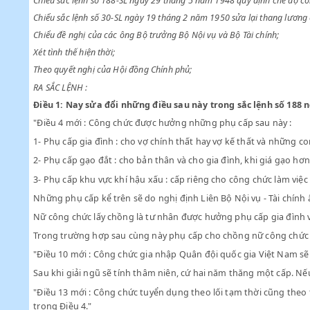
CHỦ TỊCH NƯỚC VIỆT NAM DÂN CHỦ CỘNG HOÀ
Chiểu sắc lệnh số 188-SL ngày 29 tháng 5 năm 1948 quy định 
Chiểu sắc lệnh số 30-SL ngày 19 tháng 2 năm 1950 sửa lại tha
Chiểu đề nghị của các ông Bộ trưởng Bộ Nội vụ và Bộ Tài chính
Xét tình thế hiện thời;
Theo quyết nghị của Hội đồng Chính phủ;
RA SẮC LỆNH :
Điều 1:
Nay sửa đổi những điều sau này trong sắc lệnh s
"Điều 4 mới : Công chức được hưởng những phụ cấp sau nà
1- Phụ cấp gia đình : cho vợ chính thất hay vợ kế thất và n
2- Phụ cấp gạo đắt : cho bản thân và cho gia đình, khi giá
3- Phụ cấp khu vực khí hậu xấu : cấp riêng cho công chức l
Những phụ cấp kể trên sẽ do nghị định Liên Bộ Nội vụ - T
Nữ công chức lấy chồng là tư nhân được hưởng phụ cấp gia
Trong trường hợp sau cùng này phụ cấp cho chồng nữ côn