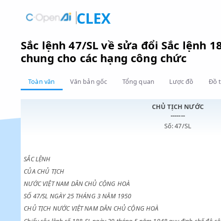
CLEX
Sắc lệnh 47/SL về sửa đổi Sắc l
chung cho các hạng công chức
Toàn văn
Văn bản gốc
Tổng quan
Lược đồ
CHỦ TỊCH NƯ
-------
Số: 47/SL
SẮC LỆNH
CỦA CHỦ TỊCH
NƯỚC VIỆT NAM DÂN CHỦ CỘNG HOÀ
SỐ 47/SL NGÀY 25 THÁNG 3 NĂM 1950