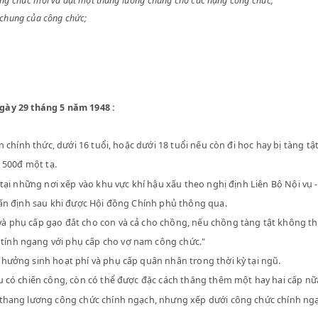
chế độ công chức mới và đặt một thang lương chung cho các hạng công 
ng lương chung của công chức;
;
ố 188 ngày 29 tháng 5 năm 1948 :
y :
hững con chính thức, dưới 16 tuổi, hoặc dưới 18 tuổi nếu còn đi học 
 gạo hơn 500đ một tạ.
àm việc tại những nơi xếp vào khu vực khí hậu xấu theo nghị định Li
ài chính ấn định sau khi được Hội đồng Chính phủ thông qua.
 đình và phụ cấp gạo đắt cho con và cả cho chồng, nếu chồng tàn
g chức tính ngang với phụ cấp cho vợ nam công chức."