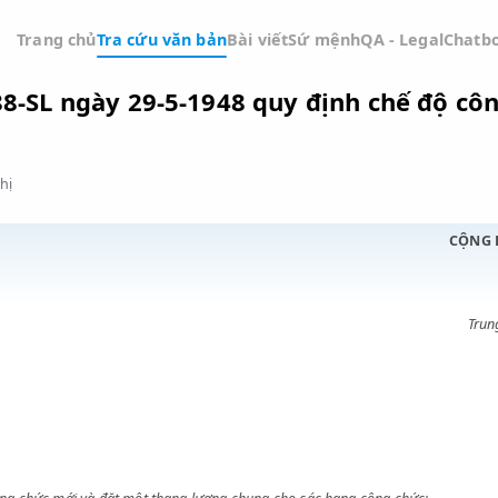
Trang chủ
Tra cứu văn bản
Bài viết
Sứ mệnh
QA -
ệnh 188-SL ngày 29-5-1948 quy định 
Đồ thị
ỚC