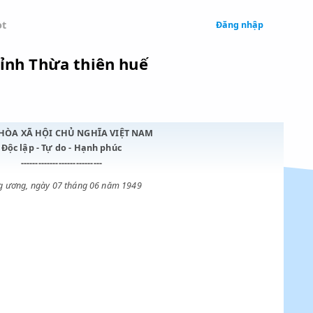
 Legal
Chatbot
g điền, tỉnh Thừa thiên huế
CỘNG HÒA XÃ HỘI CHỦ NGHĨA VIỆT NAM
Độc lập - Tự do - Hạnh phúc
----------------------------
Trung ương, ngày 07 tháng 06 năm 1949