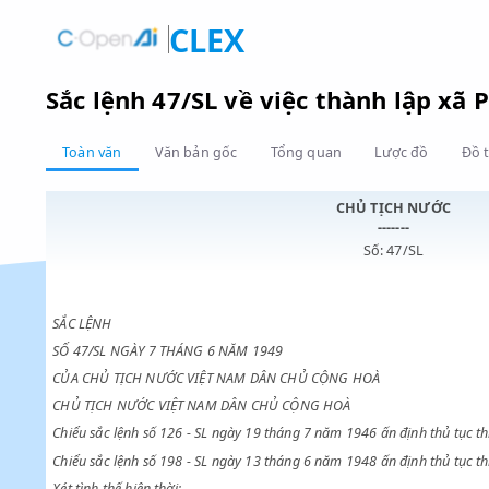
CLEX
Sắc lệnh 47/SL về việc thành lậ
Toàn văn
Văn bản gốc
Tổng quan
Lược đồ
CHỦ TỊCH NƯ
-------
Số: 47/SL
SẮC LỆNH
SỐ 47/SL NGÀY 7 THÁNG 6 NĂM 1949
CỦA CHỦ TỊCH NƯỚC VIỆT NAM DÂN CHỦ CỘNG HOÀ
CHỦ TỊCH NƯỚC VIỆT NAM DÂN CHỦ CỘNG HOÀ
Chiểu sắc lệnh số 126 - SL ngày 19 tháng 7 năm 1946 ấn định th