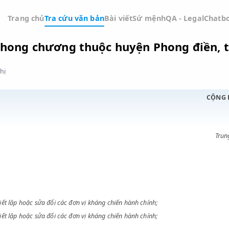
Trang chủ
Tra cứu văn bản
Bài viết
Sứ mệnh
QA -
p xã Phong chương thuộc huyện Phon
Đồ thị
ỚC
ủ tục thiết lập hoặc sửa đổi các đơn vị kháng chiến hành chính;