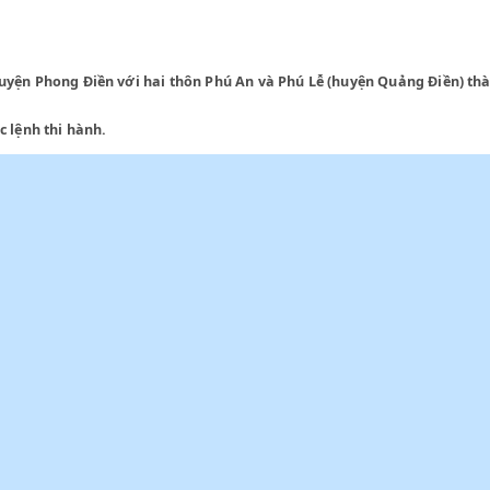
ủ tục thiết lập hoặc sửa đổi các đơn vị kháng chiến hành chính;
 Phòng;
huộc huyện Phong Điền với hai thôn Phú An và Phú Lễ (huyện Q
iểu sắc lệnh thi hành.