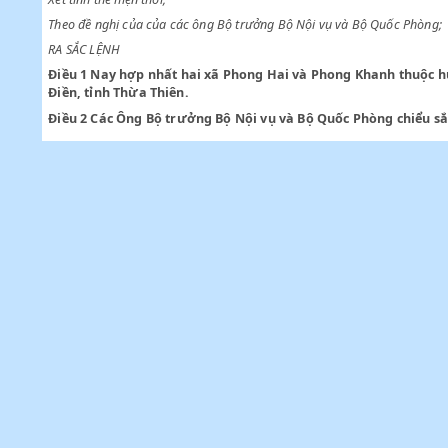
Chiểu sắc lệnh số 198 - SL ngày 13 tháng 6 năm 1948 ấn định th
Xét tình thế hiện thời;
Theo đề nghị của của các ông Bộ trưởng Bộ Nội vụ và Bộ Quốc
RA SẮC LỆNH
Điều 1
Nay hợp nhất hai xã Phong Hai và Phong Khanh t
Điền, tỉnh Thừa Thiên.
Điều 2
Các Ông Bộ trưởng Bộ Nội vụ và Bộ Quốc Phòng ch