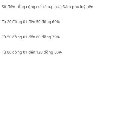
Điều thứ sáu:Đảm phụ tỷ lệ định là:
A- Điền chủ
Đảm phụ tỷ lệ đánh vào các điền chủ sẽ căn cứ vào số tiền thuế đ
tổng cộng hàng năm ghi ở trong sổ thuế điền:
Số điền tổng cộng (kể cả b.p.p.t.) Đảm phụ luỹ tiến
Từ 20 đồng 01 đến 50 đồng 60%
Từ 50 đồng 01 đến 80 đồng 70%
Từ 80 đồng 01 đến 120 đồng 80%
Từ 120 đồng 01 đến 200 đồng 90%
CLEX