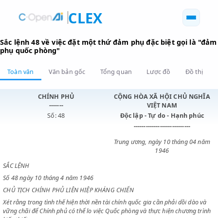
CLEX
Sắc lệnh 48 về việc đặt một thứ đảm phụ đặc biệt gọi l
phụ quốc phòng"
Toàn văn
Văn bản gốc
Tổng quan
Lược đồ
Đồ 
CHÍNH PHỦ
CỘNG HÒA XÃ HỘI CHỦ N
-------
VIỆT NAM
Số: 48
Độc lập - Tự do - Hạnh p
----------------------------
Trung ương, ngày 10 tháng 0
1946
SẮC LỆNH
Số 48 ngày 10 tháng 4 năm 1946
CHỦ TỊCH CHÍNH PHỦ LIÊN HIỆP KHÁNG CHIẾN