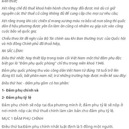
Xét rằng trong tình thế hiện thời nền tài chính quốc gia cần phải dồi dà
vững chãi để Chính phủ có thể lo việc Quốc phòng và thực hiện chương
kiến thiết;
Xét rằng chế độ thuế khoá hiện hành chưa thay đổi được mà dù có giữ
nguyên các thứ thuế cũ cũng không đủ để cung cấp cho mọi sự nhu cầ
Xét rằng trong khi các chiến sĩ mang xương máu ra bảo vệ non sông th
dân ở hậu phương được yên ổn làm ăn cũng có nhiệm vụ góp sức vào 
cuộc bảo vệ quốc gia;
Chiểu theo lời đề nghị của Bộ Tài chính sau khi Ban thường trực của Qu
và Hội đồng Chính phủ đã thoả hiệp,
RA SẮC LỆNH:
Điều thứ nhất: Nay thiết lập trong toàn cõi Việt Nam một thứ đảm phụ
biệt gọi là "Đảm phụ quốc phòng" chỉ thu trong niên khoá 1946.
Đảm phụ quốc phòng thu vào công dân Việt Nam từ đúng 18 tuổi trở l
đúng 65 tuổi, bất phân nam nữ, trừ những trường hợp được miễn kê s
Điều thứ hai: - Đảm phụ gồm có hai phần:
1-
Đảm phụ chính và
2-
Đảm phụ tỷ lệ