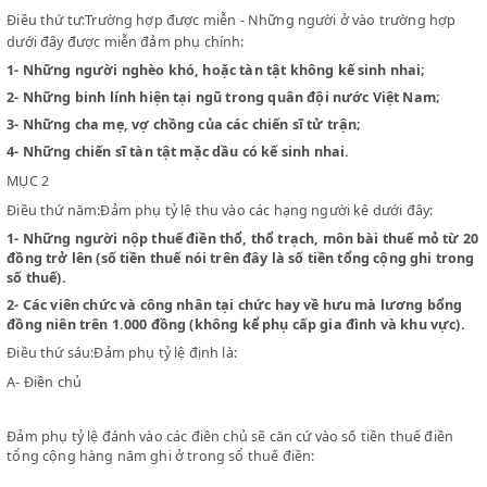
Đảm phụ chính sẽ nộp tại địa phương mình ở, đảm phụ tỷ lệ sẽ n
nơi mình nộp các thứ thuế chính làm căn bản cho đảm phụ tỷ lệ.
MỤC 1 ĐẢM PHỤ CHÍNH
Điều thứ ba:Đảm phụ chính nhất luật định là 5 đồng một người.
Điều thứ tư:Trường hợp được miễn - Những người ở vào trường 
dưới đây được miễn đảm phụ chính:
1-
Những người nghèo khó, hoặc tàn tật không kế sinh nhai;
2-
Những binh lính hiện tại ngũ trong quân đội nước Việt Nam
3-
Những cha mẹ, vợ chồng của các chiến sĩ tử trận;
4-
Những chiến sĩ tàn tật mặc dầu có kế sinh nhai.
MỤC 2
Điều thứ năm:Đảm phụ tỷ lệ thu vào các hạng người kê dưới đây:
1-
Những người nộp thuế điền thổ, thổ trạch, môn bài thuế mỏ
đồng trở lên (số tiền thuế nói trên đây là số tiền tổng cộng ghi
số thuế).
2-
Các viên chức và công nhân tại chức hay về hưu mà lương 
đồng niên trên 1.000 đồng (không kể phụ cấp gia đình và khu v