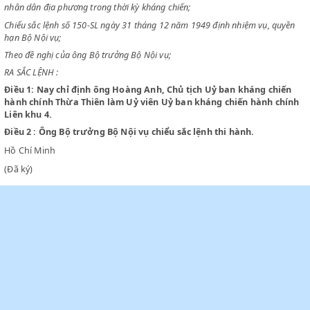
CHỦ TỊCH NƯỚC VIỆT NAM DÂN CHỦ CỘNG HOÀ
Chiểu sắc lệnh số 254-SL ngày 19 tháng 11 năm 1948 tổ chức chính qu
nhân dân địa phương trong thời kỳ kháng chiến;
Chiểu sắc lệnh số 150-SL ngày 31 tháng 12 năm 1949 định nhiệm vụ, q
hạn Bộ Nội vụ;
Theo đề nghị của ông Bộ trưởng Bộ Nội vụ;
RA SẮC LỆNH :
Điều 1:
Nay chỉ định ông Hoàng Anh, Chủ tịch Uỷ ban kháng ch
hành chính Thừa Thiên làm Uỷ viên Uỷ ban kháng chiến hành 
Liên khu 4.
Điều 2 :
Ông Bộ trưởng Bộ Nội vụ chiểu sắc lệnh thi hành.
Hồ Chí Minh
(Đã ký)