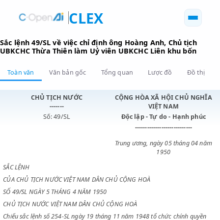
CLEX
Sắc lệnh 49/SL về việc chỉ định ông Hoàng Anh, Chủ tịch
UBKCHC Thừa Thiên làm Uỷ viên UBKCHC Liên khu bốn
Toàn văn
Văn bản gốc
Tổng quan
Lược đồ
Đồ 
CHỦ TỊCH NƯỚC
CỘNG HÒA XÃ HỘI CHỦ N
-------
VIỆT NAM
Số: 49/SL
Độc lập - Tự do - Hạnh p
----------------------------
Trung ương, ngày 05 tháng 0
1950
SẮC LỆNH
CỦA CHỦ TỊCH NƯỚC VIỆT NAM DÂN CHỦ CỘNG HOÀ
SỐ 49/SL NGÀY 5 THÁNG 4 NĂM 1950