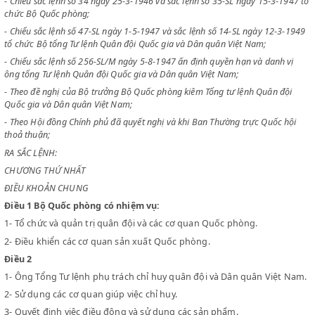
- Chiểu sắc lệnh số 57 ngày 3-5-46 quy định tổ chức các Bộ,
- Chiếu sắc lệnh số 34 ngày 25-3-1946 và sắc lệnh số 35-SL ngày 15-3-
chức Bộ Quốc phòng;
- Chiểu sắc lệnh số 47-SL ngày 1-5-1947 và sắc lệnh số 14-SL ngày 12-
tổ chức Bộ tổng Tư lệnh Quân đội Quốc gia và Dân quân Việt Nam;
- Chiểu sắc lệnh số 256-SL/M ngày 5-8-1947 ấn định quyền hạn và danh
ông tổng Tư lệnh Quân đội Quốc gia và Dân quân Việt Nam;
- Theo đề nghị của Bộ trưởng Bộ Quốc phòng kiêm Tổng tư lệnh Quân 
Quốc gia và Dân quân Việt Nam;
- Theo Hội đồng Chính phủ đã quyết nghị và khi Ban Thường trực Quốc
thoả thuận;
RA SẮC LỆNH:
CHƯƠNG THỨ NHẤT
ĐIỀU KHOẢN CHUNG
Điều 1
Bộ Quốc phòng có nhiệm vụ:
1-
Tổ chức và quản trị quân đội và các cơ quan Quốc phòng.
2-
Điều khiển các cơ quan sản xuất Quốc phòng.