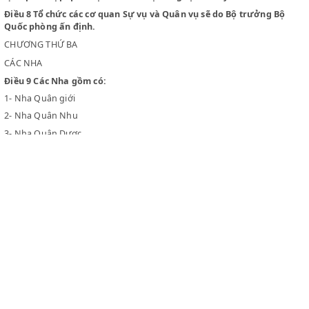
phòng có một Đổng lý Sự vụ trực tiếp giúp việc.
Điều 6
Trong việc tổ chức và quản trị quân đội cùng các cơ qua
thuộc Bộ Quốc phòng, trừ các Nha, Nộ trưởng Bộ Quốc phòng 
một Đổng lý Quân vụ trực tiếp giúp việc.
Điều 7
Văn phòng ông tổng Tư lệnh, đặt dưới quyền điều khiển
một Chánh Văn phòng. Văn phòng này có nhiệm vụ giúp Tổng 
lệnh phối hợp quân sự và chính trị trong sự chỉ huy.
Điều 8
Tổ chức các cơ quan Sự vụ và Quân vụ sẽ do Bộ trưởng 
Quốc phòng ấn định.
CHƯƠNG THỨ BA
CÁC NHA
Điều 9
Các Nha gồm có:
1-
Nha Quân giới
2-
Nha Quân Nhu
3-
Nha Quân Dược
Điều 10
Nha Quân giới có nhiệm vụ cung cấp và sản xuất vũ kh
dược, chiến cụ.
CLEX
Điều 11
Nha Quân nhu có nhiệm vụ cung cấp và sản xuất quan 