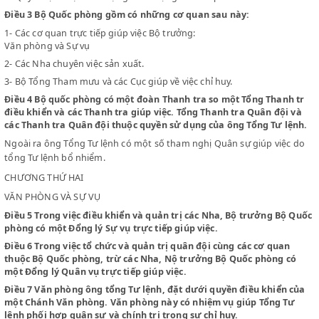
Điều 2
1-
Ông Tổng Tư lệnh phụ trách chỉ huy quân đội và Dân quân Việ
2-
Sử dụng các cơ quan giúp việc chỉ huy.
3-
Quyết định việc điều động và sử dụng các sản phẩm.
Điều 3
Bộ Quốc phòng gồm có những cơ quan sau này:
1-
Các cơ quan trực tiếp giúp việc Bộ trưởng:
Văn phòng và Sự vụ
2-
Các Nha chuyên việc sản xuất.
3-
Bộ Tổng Tham mưu và các Cục giúp về việc chỉ huy.
Điều 4
Bộ quốc phòng có một đoàn Thanh tra so một Tổng Than
điều khiển và các Thanh tra giúp việc. Tổng Thanh tra Quân độ
các Thanh tra Quân đội thuộc quyền sử dụng của ông Tổng Tư 
Ngoài ra ông Tổng Tư lệnh có một số tham nghị Quân sự giúp việ
tổng Tư lệnh bổ nhiểm.
CHƯƠNG THỨ HAI
VĂN PHÒNG VÀ SỰ VỤ
Điều 5
Trong việc điều khiển và quản trị các Nha, Bộ trưởng B