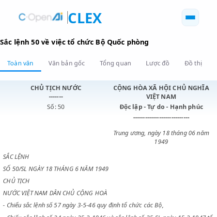
CLEX
Sắc lệnh 50 về việc tổ chức Bộ Quốc phòng
Toàn văn
Văn bản gốc
Tổng quan
Lược đồ
Đồ 
CHỦ TỊCH NƯỚC
CỘNG HÒA XÃ HỘI CHỦ N
-------
VIỆT NAM
Số: 50
Độc lập - Tự do - Hạnh p
----------------------------
Trung ương, ngày 18 tháng 0
1949
SẮC LỆNH
SỐ 50/SL NGÀY 18 THÁNG 6 NĂM 1949
CHỦ TỊCH
NƯỚC VIỆT NAM DÂN CHỦ CỘNG HOÀ