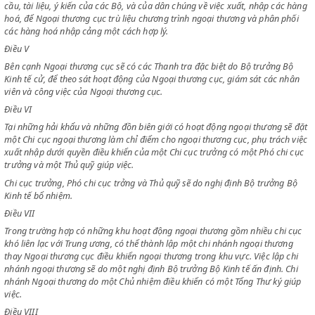
biểu của Bộ Quốc phòng, Tài chính, Canh nông, và nếu cần thiết, đại bi
Bộ khác; đại biểu các Bộ sẽ do các Bộ trưởng cơ quan đề cử.
Điều IV
Hội đồng cố vấn Ngoại thương có nhiệm vụ cho Ngoại thương cục biết
cầu, tài liệu, ý kiến của các Bộ, và của dân chúng về việc xuất, nhập c
hoá, để Ngoại thương cục trù liệu chương trình ngoại thương và phân 
các hàng hoá nhập cảng một cách hợp lý.
Điều V
Bên cạnh Ngoại thương cục sẽ có các Thanh tra đặc biệt do Bộ trưởng
Kinh tế cử, để theo sát hoạt động của Ngoại thương cục, giám sát các 
viên và công việc của Ngoại thương cục.
Điều VI
Tại những hải khẩu và những đồn biên giới có hoạt động ngoại thương 
một Chi cục ngoại thương làm chỉ điểm cho ngoại thương cục, phụ trác
xuất nhập dưới quyền điều khiển của một Chi cục trưởng có một Phó ch
trưởng và một Thủ quỹ giúp việc.
Chi cục trưởng, Phó chi cục trởng và Thủ quỹ sẽ do nghị định Bộ trưởn
Kinh tế bổ nhiệm.
Điều VII