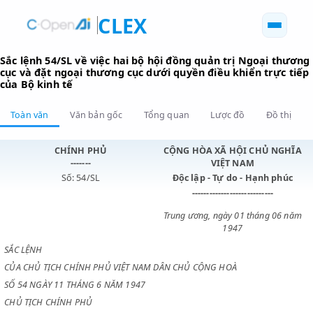
CLEX
Sắc lệnh 54/SL về việc hai bộ hội đồng quản trị Ngoại 
cục và đặt ngoại thương cục dưới quyền điều khiển trự
của Bộ kinh tế
Toàn văn
Văn bản gốc
Tổng quan
Lược đồ
Đồ 
CHÍNH PHỦ
CỘNG HÒA XÃ HỘI CHỦ N
-------
VIỆT NAM
Số: 54/SL
Độc lập - Tự do - Hạnh p
----------------------------
Trung ương, ngày 01 tháng 0
1947
SẮC LỆNH
CỦA CHỦ TỊCH CHÍNH PHỦ VIỆT NAM DÂN CHỦ CỘNG HOÀ