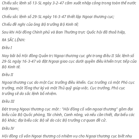
SỐ 54 NGÀY 11 THÁNG 6 NĂM 1947
CHỦ TỊCH CHÍNH PHỦ
Chiểu sắc lệnh số 13-SL ngày 3-2-47 cấm xuất nhập cảng trong toàn t
Việt Nam;
Chiểu sắc lệnh số 29-SL ngày 16-3-47 thiết lập Ngoại thương cục;
Chiểu đề nghị của ông Bộ trưởng Bộ Kinh tế;
Sau khi Hội đồng Chính phủ và Ban Thường trực Quốc hội đã thoả hiệp
RA SẮC LỆNH:
Điều I
Nay bãi bỏ Hội đồng Quản trị Ngoại thương cục ghi trong điều II Sắc l
29-SL ngày 16-3-47 và đặt Ngoại giao cục dưới quyền điều khiển trực t
Bộ Kinh tế.
Điều II
Ngoại thương cục do một Cục trưởng điều khiển. Cục trưởng có một P
trưởng, một Tổng thư ký và một Thủ quỹ giúp việc. Cục trưởng, Phó cụ
trưởng sẽ do sắc lệnh bổ nhiệm.
Điều III
Đặt trong Ngoại thương cục một : "Hội đồng cố vấn ngoại thương" gồ