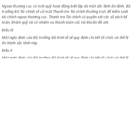
Trong trường hợp có những khu hoạt động ngoại thương gồm nhiều ch
khó liên lạc với Trung ương, có thể thành lập một chi nhánh ngoại thư
thay Ngoại thương cục điều khiển ngoại thương trong khu vực. Việc lập
nhánh ngoại thương sẽ do một nghị định Bộ trưởng Bộ Kinh tế ấn định.
nhánh Ngoại thương do một Chủ nhiệm điều khiển có một Tổng Thư ký
việc.
Điều VIII
Ngoại thương cục có một quỹ hoạt động biệt lập do một sắc lệnh ấn đị
trưởng Bộ Tài chính sẽ cử một Thanh tra Tài chính thường trực để kiểm
tài chính ngoại thương cục. Thanh tra Tài chính có quyền xét các sổ sác
toán, khám quỹ và có nhiệm vụ thanh toán các tài khoản đã xét.
Điều IX
Một nghị định của Bộ trưởng Bộ Kinh tế sẽ quy định chi tiết tổ chức và t
thi hành sắc lệnh này.
Điều X
Một nghị định của Bộ trưởng Bộ Kinh tế sẽ quy định chi tiết tổ chức và t
thi hành sắc lệnh này.
Điều XI
CLEX
Tất cả các điều khoản luật lệ trái với sắc lệnh này đều bãi bỏ.