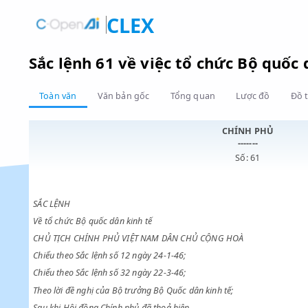
CLEX
Sắc lệnh 61 về việc tổ chức Bộ q
Toàn văn
Văn bản gốc
Tổng quan
Lược đồ
CHÍNH PHỦ
-------
Số: 61
SẮC LỆNH
Về tổ chức Bộ quốc dân kinh tế
CHỦ TỊCH CHÍNH PHỦ VIỆT NAM DÂN CHỦ CỘNG HOÀ
Chiểu theo Sắc lệnh số 12 ngày 24-1-46;
Chiểu theo Sắc lệnh số 32 ngày 22-3-46;