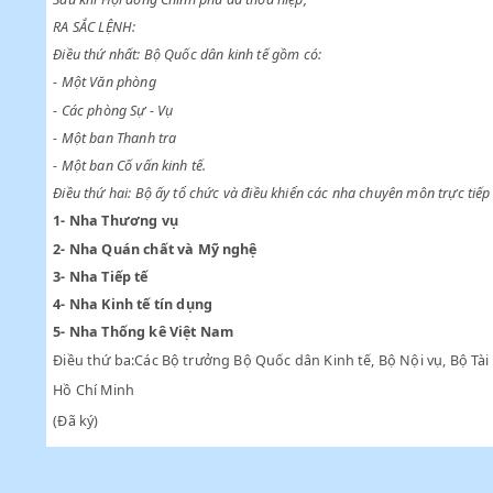
Theo lời đề nghị của Bộ trưởng Bộ Quốc dân kinh tế;
Sau khi Hội đồng Chính phủ đã thoả hiệp,
RA SẮC LỆNH:
Điều thứ nhất: Bộ Quốc dân kinh tế gồm có:
- Một Văn phòng
- Các phòng Sự - Vụ
- Một ban Thanh tra
- Một ban Cố vấn kinh tế.
Điều thứ hai: Bộ ấy tổ chức và điều khiển các nha chuyên môn t
1-
Nha Thương vụ
2-
Nha Quán chất và Mỹ nghệ
3-
Nha Tiếp tế
4-
Nha Kinh tế tín dụng
5-
Nha Thống kê Việt Nam
Điều thứ ba:Các Bộ trưởng Bộ Quốc dân Kinh tế, Bộ Nội vụ,
Hồ Chí Minh