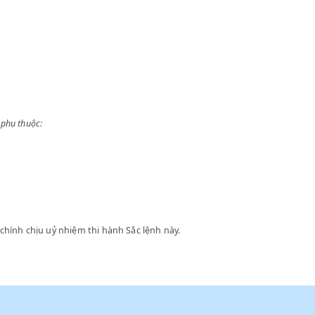
rực tiếp phụ thuộc:
 Bộ Tài chính chịu uỷ nhiệm thi hành Sắc lệnh này.