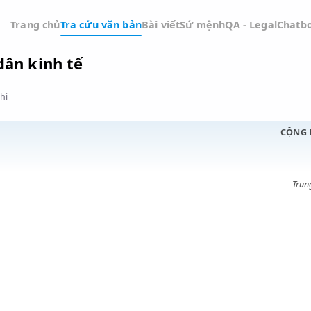
Trang chủ
Tra cứu văn bản
Bài viết
Sứ mệnh
QA -
uốc dân kinh tế
Đồ thị