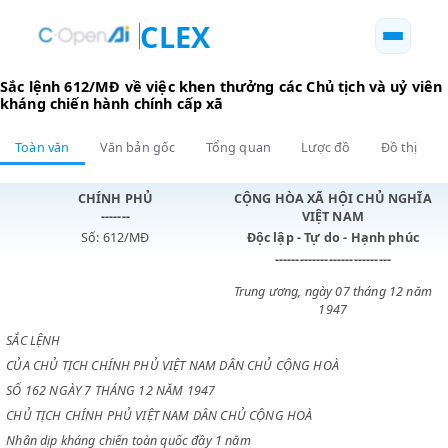
CLEX
Sắc lệnh 612/MĐ về việc khen thưởng các Chủ tịch và u
kháng chiến hành chính cấp xã
Toàn văn
Văn bản gốc
Tổng quan
Lược đồ
Đồ 
CHÍNH PHỦ
CỘNG HÒA XÃ HỘI CHỦ N
-------
VIỆT NAM
Số: 612/MĐ
Độc lập - Tự do - Hạnh p
----------------------------
Trung ương, ngày 07 tháng 1
1947
SẮC LỆNH
CỦA CHỦ TỊCH CHÍNH PHỦ VIỆT NAM DÂN CHỦ CỘNG HOÀ
SỐ 162 NGÀY 7 THÁNG 12 NĂM 1947