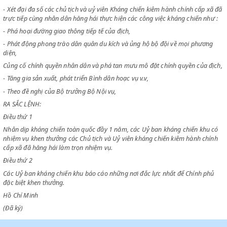
CHỦ TỊCH CHÍNH PHỦ VIỆT NAM DÂN CHỦ CỘNG HOÀ
Nhân dịp kháng chiến toàn quốc đầy 1 năm
- Xét đại đa số các chủ tịch và uỷ viên Kháng chiến kiêm hành chính cấ
trực tiếp cùng nhân dân hăng hái thực hiện các công việc kháng chiến 
- Phá hoại đường giao thông tiếp tế của địch,
- Phát động phong trào dân quân du kích và ủng hộ bộ đội về mọi phư
diện,
Củng cố chính quyền nhân dân và phá tan mưu mô đặt chính quyền của
- Tăng gia sản xuất, phát triển Bình dân hoạc vụ v.v,
- Theo đề nghị của Bộ trưởng Bộ Nội vụ,
RA SẮC LỆNH:
Điều thứ 1
Nhân dịp kháng chiến toàn quốc đầy 1 năm, các Uỷ ban kháng chiến k
nhiệm vụ khen thưởng các Chủ tịch và Uỷ viên kháng chiến kiêm hành 
cấp xã đã hăng hái làm trọn nhiệm vụ.
Điều thứ 2
Các Uỷ ban kháng chiến khu báo cáo những nơi đắc lực nhất để Chính