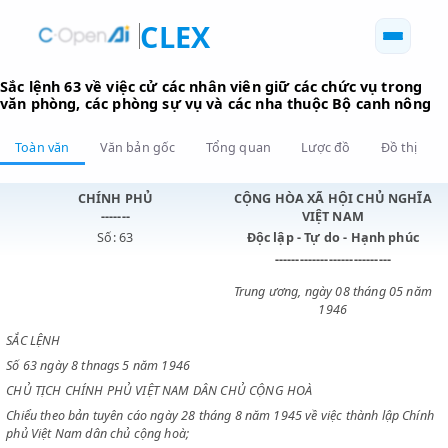
CLEX
Sắc lệnh 63 về việc cử các nhân viên giữ các chức vụ tr
văn phòng, các phòng sự vụ và các nha thuộc Bộ canh 
Toàn văn
Văn bản gốc
Tổng quan
Lược đồ
Đồ 
CHÍNH PHỦ
CỘNG HÒA XÃ HỘI CHỦ N
-------
VIỆT NAM
Số: 63
Độc lập - Tự do - Hạnh p
----------------------------
Trung ương, ngày 08 tháng 0
1946
SẮC LỆNH
Số 63 ngày 8 thnags 5 năm 1946
CHỦ TỊCH CHÍNH PHỦ VIỆT NAM DÂN CHỦ CỘNG HOÀ