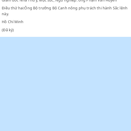
Giám đốc Nha Nông chính: ông Hoàng Văn Đức
Giám đốc Nhà Nông nghiệp tín dụng: ông Đào Thiện Thi
Giám đốc Nhà Lâm chính: ông Nguyễn Năng Đắc
Giám đốc Nhà Thú y, Mục súc, Ngư nghiệp: ông Phạm Văn Huyên
Điều thứ hai:Ông Bộ trưởng Bộ Canh nông phụ trách thi hành Sắ
này.
Hồ Chí Minh
(Đã ký)