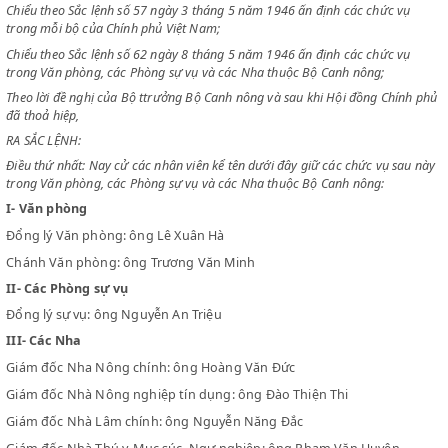
Chiểu theo bản tuyên cáo ngày 28 tháng 8 năm 1945 về việc thành lập
phủ Việt Nam dân chủ cộng hoà;
Chiểu theo Sắc lệnh số 57 ngày 3 tháng 5 năm 1946 ấn định các chức 
trong mỗi bộ của Chính phủ Việt Nam;
Chiểu theo Sắc lệnh số 62 ngày 8 tháng 5 năm 1946 ấn định các chức 
trong Văn phòng, các Phòng sự vụ và các Nha thuộc Bộ Canh nông;
Theo lời đề nghị của Bộ ttrưởng Bộ Canh nông và sau khi Hội đồng Chí
đã thoả hiệp,
RA SẮC LỆNH:
Điều thứ nhất: Nay cử các nhân viên kể tên dưới đây giữ các chức vụ s
trong Văn phòng, các Phòng sự vụ và các Nha thuộc Bộ Canh nông:
I-
Văn phòng
Đổng lý Văn phòng: ông Lê Xuân Hà
Chánh Văn phòng: ông Trương Văn Minh
II-
Các Phòng sự vụ
Đổng lý sự vụ: ông Nguyễn An Triệu
III-
Các Nha