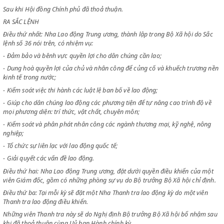
Chiểu chi Sắc lệnh số 36 ngày 27 tháng 3 năm 1946 tổ chức Bộ Xã hội;
Chiểu theo lời đề nghị của Bộ trưởng Bộ Xã hội;
Sau khi Hội đồng Chính phủ đã thoả thuận.
RA SẮC LỆNH
Điều thứ nhất: Nha Lao động Trung ương, thành lập trong Bộ Xã hội do
lệnh số 36 nói trên, có nhiệm vụ:
- Đảm bảo và bênh vực quyền lợi cho dân chúng cần lao;
- Dung hoà quyền lợi của chủ và nhân công để củng cố và khuếch trươ
kinh tế trong nước;
- Kiểm soát việc thi hành các luật lệ ban bố về lao động;
- Giúp cho dân chúng lao động các phương tiện để tự nâng cao trình đ
mọi phương diện: trí thức, vật chất, chuyên môn;
- Kiểm soát và phân phát nhân công các ngành thương mại, kỹ nghệ, 
nghiệp;
- Tổ chức sự liên lạc với lao động quốc tế;
- Giải quyết các vấn đề lao động.
Điều thứ hai: Nha Lao động Trung ương, đặt dưới quyền điều khiển củ