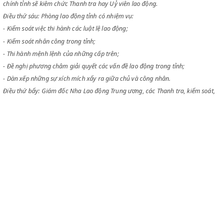
động điều khiển. Những viên này sẽ do nghị định Bộ trưởng Bộ Xã hội 
nhậm, và làm việc dưới quyền kiểm soát trực tiếp của Nha Thanh tra L
động kỳ và của Uỷ ban Hành chính tỉnh.
Một viên Thanh tra Lao động có thể kiêm chức ấy trong nhiều tỉnh hợp
một khu do Bộ trưởng Bộ Xã hội chỉ định.
Tại các tỉnh chưa đặt phòng Lao động biệt lập hay không thuộc quyền 
viên Thanh tra lao động nào thì Chủ tịch hay một nhân viên Uỷ ban Hà
chính tỉnh sẽ kiêm chức Thanh tra hay Uỷ viên lao động.
Điều thứ sáu: Phòng lao động tỉnh có nhiệm vụ:
- Kiểm soát việc thi hành các luật lệ lao động;
- Kiểm soát nhân công trong tỉnh;
- Thi hành mệnh lệnh của những cấp trên;
- Đề nghị phương châm giải quyết các vấn đề lao động trong tỉnh;
- Dàn xếp những sự xích mích xẩy ra giữa chủ và công nhân.
Điều thứ bẩy: Giám đốc Nha Lao động Trung ương, các Thanh tra, kiểm
uỷ viên lao động, Chủ tịch hay nhân viên uỷ ban hành chính tỉnh kiêm 
tra hay uỷ viên lao động, cùng các nhân viên lao động được uỷ quyền 
soát đều phải tuyên thệ không được tiết lộ những bí mật chế tạo và nh
phương pháp tổ chức chuyên nghiệp mà họ được biết trong khi thừa 
CLEX