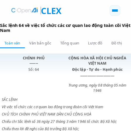
CLEX
Sắc lệnh 64 về việc tổ chức các cơ quan lao động toàn cõ
Nam
Toàn văn
Văn bản gốc
Tổng quan
Lược đồ
Đồ 
CHÍNH PHỦ
CỘNG HÒA XÃ HỘI CHỦ N
-------
VIỆT NAM
Số: 64
Độc lập - Tự do - Hạnh p
----------------------------
Trung ương, ngày 08 tháng 0
1946
SẮC LỆNH
Về việc tổ chức các cơ quan lao động trong đoàn cõi Việt Nam
CHỦ TÍCH CHÍNH PHỦ VIỆT NAM DÂN CHỦ CỘNG HOÀ