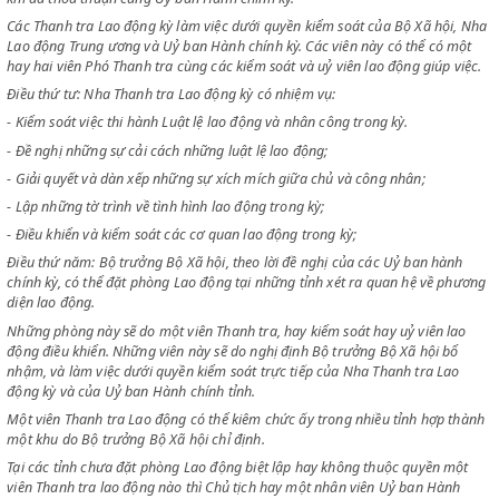
viên Giám đốc, gồm có những phòng sự vụ do Bộ trưởng Bộ Xã hội chỉ 
Điều thứ ba: Tại mỗi kỳ sẽ đặt một Nha Thanh tra lao động kỳ do một v
Thanh tra lao động điều khiển.
Những viên Thanh tra này sẽ do Nghị định Bộ trưởng Bộ Xã hội bổ nh
khi đã thoả thuận cùng Uỷ ban Hành chính kỳ.
Các Thanh tra Lao động kỳ làm việc dưới quyền kiểm soát của Bộ Xã hộ
Lao động Trung ương và Uỷ ban Hành chính kỳ. Các viên này có thể có
hay hai viên Phó Thanh tra cùng các kiểm soát và uỷ viên lao động giúp
Điều thứ tư: Nha Thanh tra Lao động kỳ có nhiệm vụ:
- Kiểm soát việc thi hành Luật lệ lao động và nhân công trong kỳ.
- Đề nghị những sự cải cách những luật lệ lao động;
- Giải quyết và dàn xếp những sự xích mích giữa chủ và công nhân;
- Lập những tờ trình về tình hình lao động trong kỳ;
- Điều khiển và kiểm soát các cơ quan lao động trong kỳ;
Điều thứ năm: Bộ trưởng Bộ Xã hội, theo lời đề nghị của các Uỷ ban h
chính kỳ, có thể đặt phòng Lao động tại những tỉnh xét ra quan hệ về 
diện lao động.
Những phòng này sẽ do một viên Thanh tra, hay kiểm soát hay uỷ viên 