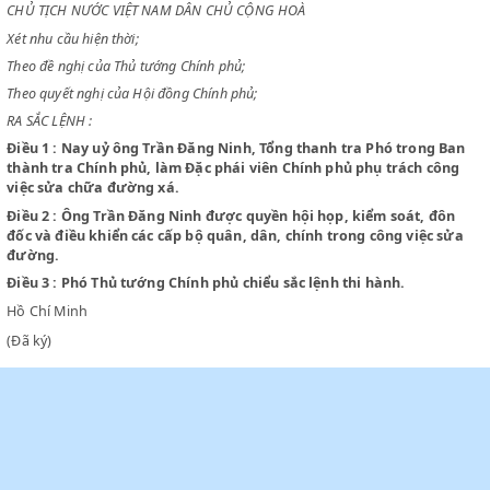
NƯỚC VIỆT NAM DÂN CHỦ CỘNG HOÀ
SỐ 64/SL NGÀY 1 THÁNG 5 NĂM 1950
CHỦ TỊCH NƯỚC VIỆT NAM DÂN CHỦ CỘNG HOÀ
Xét nhu cầu hiện thời;
Theo đề nghị của Thủ tướng Chính phủ;
Theo quyết nghị của Hội đồng Chính phủ;
RA SẮC LỆNH :
Điều 1 :
Nay uỷ ông Trần Đăng Ninh, Tổng thanh tra Phó trong
thành tra Chính phủ, làm Đặc phái viên Chính phủ phụ trách c
việc sửa chữa đường xá.
Điều 2 :
Ông Trần Đăng Ninh được quyền hội họp, kiểm soát, đ
đốc và điều khiển các cấp bộ quân, dân, chính trong công việc
đường.
Điều 3 :
Phó Thủ tướng Chính phủ chiểu sắc lệnh thi hành.
Hồ Chí Minh
(Đã ký)