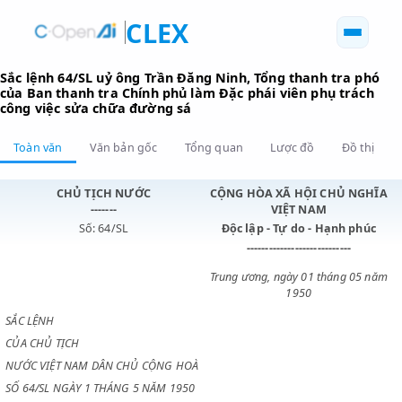
CLEX
Sắc lệnh 64/SL uỷ ông Trần Đăng Ninh, Tổng thanh tra 
của Ban thanh tra Chính phủ làm Đặc phái viên phụ trá
công việc sửa chữa đường sá
Toàn văn
Văn bản gốc
Tổng quan
Lược đồ
Đồ 
CHỦ TỊCH NƯỚC
CỘNG HÒA XÃ HỘI CHỦ N
-------
VIỆT NAM
Số: 64/SL
Độc lập - Tự do - Hạnh p
----------------------------
Trung ương, ngày 01 tháng 0
1950
SẮC LỆNH
CỦA CHỦ TỊCH