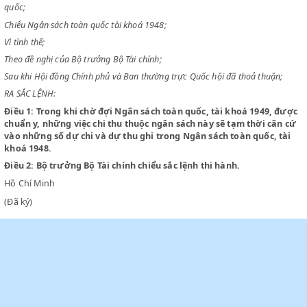
CHỦ TỊCH NƯỚC VIỆT NAM DÂN CHỦ CỘNG HOÀ
Chiểu sắc lệnh số 14-SL/M ngày 2 tháng 1 năm 1948 thiết lập ngân sác
quốc;
Chiểu Ngân sách toàn quốc tài khoá 1948;
Vì tình thế;
Theo đề nghị của Bộ trưởng Bộ Tài chính;
Sau khi Hội đồng Chính phủ và Ban thường trực Quốc hội đã thoả thuậ
RA SẮC LỆNH:
Điều 1:
Trong khi chờ đợi Ngân sách toàn quốc, tài khoá 1949,
chuẩn y, những việc chi thu thuộc ngân sách này sẽ tạm thời c
vào những số dự chi và dự thu ghi trong Ngân sách toàn quốc,
khoá 1948.
Điều 2:
Bộ trưởng Bộ Tài chính chiểu sắc lệnh thi hành.
Hồ Chí Minh
(Đã ký)