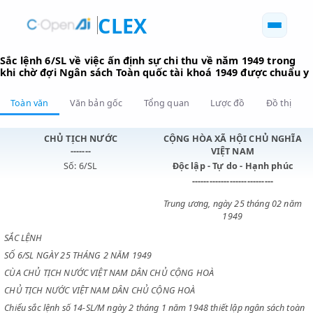
CLEX
Sắc lệnh 6/SL về việc ấn định sự chi thu về năm 1949 tr
khi chờ đợi Ngân sách Toàn quốc tài khoá 1949 được c
Toàn văn
Văn bản gốc
Tổng quan
Lược đồ
Đồ 
CHỦ TỊCH NƯỚC
CỘNG HÒA XÃ HỘI CHỦ N
-------
VIỆT NAM
Số: 6/SL
Độc lập - Tự do - Hạnh p
----------------------------
Trung ương, ngày 25 tháng 0
1949
SẮC LỆNH
SỐ 6/SL NGÀY 25 THÁNG 2 NĂM 1949
CÙA CHỦ TỊCH NƯỚC VIỆT NAM DÂN CHỦ CỘNG HOÀ