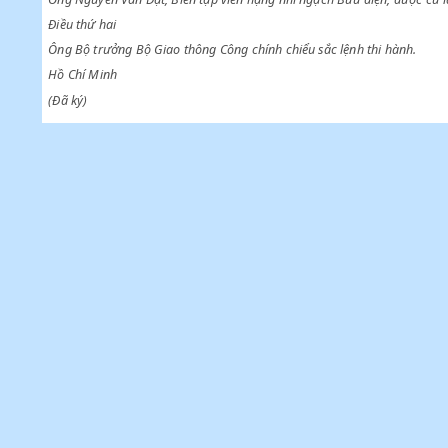
Điều thứ nhất
Ông Nguyễn Văn Đạt, Biên tập viên hạng nhì ngạch Bưu điện, 
Điều thứ hai
Ông Bộ trưởng Bộ Giao thông Công chính chiểu sắc lệnh thi hà
Hồ Chí Minh
(Đã ký)