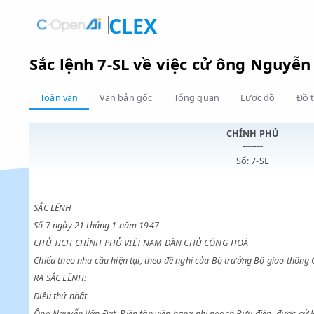
CLEX
Sắc lệnh 7-SL về việc cử ông N
Toàn văn
Văn bản gốc
Tổng quan
Lược đồ
CHÍNH PHỦ
-------
Số: 7-SL
SẮC LỆNH
Số 7 ngày 21 tháng 1 năm 1947
CHỦ TỊCH CHÍNH PHỦ VIỆT NAM DÂN CHỦ CỘNG HOÀ
Chiểu theo nhu cầu hiện tại, theo đề nghị của Bộ trưởng Bộ gia
RA SẮC LỆNH: