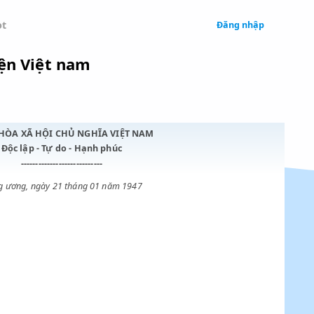
 Legal
Chatbot
c Bưu điện Việt nam
CỘNG HÒA XÃ HỘI CHỦ NGHĨA VIỆT NAM
Độc lập - Tự do - Hạnh phúc
----------------------------
Trung ương, ngày 21 tháng 01 năm 1947