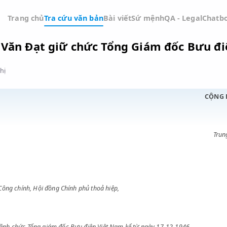
Trang chủ
Tra cứu văn bản
Bài viết
Sứ mệnh
QA -
guyễn Văn Đạt giữ chức Tổng Giám đố
Đồ thị
o thông Công chính, Hội đồng Chính phủ thoả hiệp,