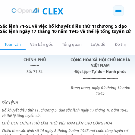
CLEX
Sắc lệnh 71-SL về việc bổ khuyết điều thứ 11chương 5 
Sắc lệnh ngày 17 tháng 10 năm 1945 về thể lệ tổng tuy
Toàn văn
Văn bản gốc
Tổng quan
Lược đồ
Đồ 
CHÍNH PHỦ
CỘNG HÒA XÃ HỘI CHỦ N
-------
VIỆT NAM
Số: 71-SL
Độc lập - Tự do - Hạnh p
----------------------------
Trung ương, ngày 02 tháng 1
1945
SẮC LỆNH
Bổ khuyết điều thứ 11, chương 5, đạo sắc lệnh ngày 17 tháng 10 năm 
về thể lệ tổng tuyển cử.