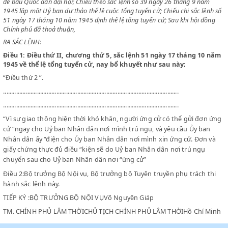
CHỦ TỊCH CHÍNH PHỦ LÂM THỜI VIÊT NAM DÂN CHỦ CÔNG HÒA
Chiếu theo sắc lệnh số 14 ngày 8 tháng 9 năm 1945 mở cuộc tổng tuyể
để bầu Quốc dân đại hội; Chiếu theo sắc lệnh số 39 ngày 26 tháng 9 n
1945 lập một Uỷ ban dự thảo thể lệ cuộc tổng tuyển cử; Chiếu chi sắc l
51 ngày 17 tháng 10 năm 1945 định thể lệ tổng tuyển cử; Sau khi hội 
Chính phủ đã thoả thuận,
RA SẮC LỆNH:
Điều 1:
Điều thứ II, chương thứ 5, sắc lệnh 51 ngày 17 tháng 1
1945 về thể lệ tổng tuyển cử, nay bổ khuyết như sau này;
“Điều thứ 2 ”.
.............................................................................................................
.............................................................................................................
“Vì sự giao thông hiện thời khó khăn, người ứng cử có thể gửi đ
cử “ngay cho Uỷ ban Nhân dân nơi mình trú ngụ, và yêu cầu Ủy b
Nhân dân ấy “điện cho Ủy ban Nhân dân nơi mình xin ứng cử. Đơ
giấy chứng thực đủ điều “kiện sẽ do Uỷ ban Nhân dân nơi trú ng
chuyển sau cho Uỷ ban Nhân dân nơi “ứng cử”
Điều 2:Bộ trưởng Bộ Nội vụ, Bộ trưởng bộ Tuyên truyền phụ trách