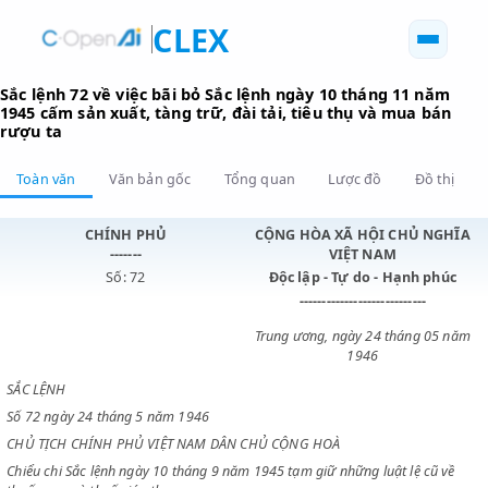
CLEX
Sắc lệnh 72 về việc bãi bỏ Sắc lệnh ngày 10 tháng 11 n
1945 cấm sản xuất, tàng trữ, đài tải, tiêu thụ và mua b
rượu ta
Toàn văn
Văn bản gốc
Tổng quan
Lược đồ
Đồ 
CHÍNH PHỦ
CỘNG HÒA XÃ HỘI CHỦ N
-------
VIỆT NAM
Số: 72
Độc lập - Tự do - Hạnh p
----------------------------
Trung ương, ngày 24 tháng 0
1946
SẮC LỆNH
Số 72 ngày 24 tháng 5 năm 1946