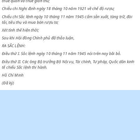
CHỦ TỊCH CHÍNH PHỦ VIỆT NAM DÂN CHỦ CỘNG HOÀ
Chiểu chi Sắc lệnh ngày 10 tháng 9 năm 1945 tạm giữ những luật lệ cũ
thuế quan và thuế gián thu;
Chiểu chi Nghị định ngày 18 tháng 10 năm 1921 về chế độ rượu;
Chiểu chi Sắc lệnh ngày 10 tháng 11 năm 1945 cấm sản xuất, tàng trữ,
tải, tiêu thụ và mua bán rượu ta;
Xét tình thế hiện thời;
Sau khi Hội đồng Chính phủ đã thảo luận,
RA SẮC LỆNH:
Điều thứ I. Sắc lệnh ngày 10 tháng 11 năm 1945 nói trên nay bãi bỏ.
Điều thứ II. Các ông Bộ trưởng Bộ Nội vụ, Tài chính, Tư pháp, Quốc dân
tế chiểu Sắc lệnh thi hành.
Hồ Chí Minh
(Đã ký)