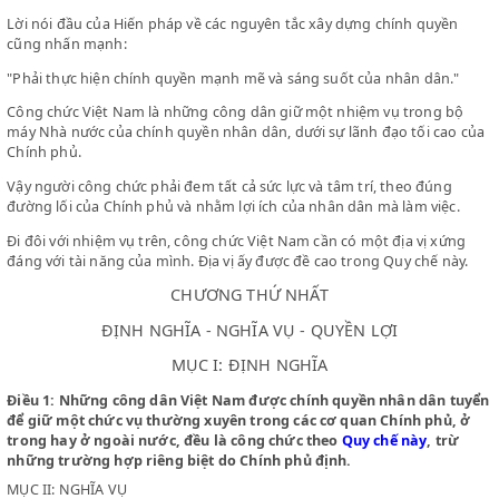
LỜI NÓI ĐẦU
Điều thứ nhất, chương thứ nhất trong Hiến pháp đã nêu rõ:
"Nước Việt Nam là một nước dân chủ cộng hoà. Tất cả quyền bín
trong nước là của toàn thể nhân dân."
Lời nói đầu của Hiến pháp về các nguyên tắc xây dựng chính quy
cũng nhấn mạnh:
"Phải thực hiện chính quyền mạnh mẽ và sáng suốt của nhân dân
Công chức Việt Nam là những công dân giữ một nhiệm vụ trong 
máy Nhà nước của chính quyền nhân dân, dưới sự lãnh đạo tối ca
Chính phủ.
Vậy người công chức phải đem tất cả sức lực và tâm trí, theo đún
đường lối của Chính phủ và nhằm lợi ích của nhân dân mà làm việ
Đi đôi với nhiệm vụ trên, công chức Việt Nam cần có một địa vị x
đáng với tài năng của mình. Địa vị ấy được đề cao trong Quy chế n
CHƯƠNG THỨ NHẤT
ĐỊNH NGHĨA - NGHĨA VỤ - QUYỀN LỢI