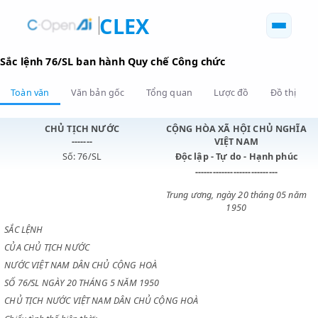
CLEX
Sắc lệnh 76/SL ban hành Quy chế Công chức
Toàn văn
Văn bản gốc
Tổng quan
Lược đồ
Đồ 
CHỦ TỊCH NƯỚC
CỘNG HÒA XÃ HỘI CHỦ N
-------
VIỆT NAM
Số: 76/SL
Độc lập - Tự do - Hạnh p
----------------------------
Trung ương, ngày 20 tháng 0
1950
SẮC LỆNH
CỦA CHỦ TỊCH NƯỚC
NƯỚC VIỆT NAM DÂN CHỦ CỘNG HOÀ
SỐ 76/SL NGÀY 20 THÁNG 5 NĂM 1950