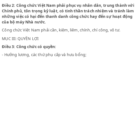
MỤC I: ĐỊNH NGHĨA
Điều 1:
Những công dân Việt Nam được chính quyền nhân dân
để giữ một chức vụ thường xuyên trong các cơ quan Chính phủ
trong hay ở ngoài nước, đều là công chức theo
Quy chế này
, t
những trường hợp riêng biệt do Chính phủ định.
MỤC II: NGHĨA VỤ
Điều 2:
Công chức Việt Nam phải phục vụ nhân dân, trung thàn
Chính phủ, tôn trọng kỷ luật, có tinh thần trách nhiệm và trán
những việc có hại đến thanh danh công chức hay đến sự hoạt
của bộ máy Nhà nước.
Công chức Việt Nam phải cần, kiệm, liêm, chính, chí công, vô tư.
MỤC III: QUYỀN LỢI
Điều 3:
Công chức có quyền:
- Hưởng lương, các thứ phụ cấp và hưu bổng;
- Nghỉ hàng năm có lương, được săn sóc về sức khoẻ và trợ cấp kh
tai nạn;
- Hoạt động về chính trị, văn hoá, xã hội;
CLEX