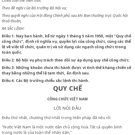
CHỦ TỊCH NƯỚC VIỆT NAM DÂN CHỦ CỘNG HOÀ
Chiểu tình thế hiện thời;
Theo đề nghị của Bộ trưởng Bộ Nội vụ;
Theo quyết nghị của Hội đồng Chính phủ sau khi Ban thường trực Quốc
thoả thuận,
RA SẮC LỆNH:
Điều 1:
Nay ban hành, kể từ ngày 1 tháng 5 năm 1950, một "Qu
công chức", định rõ nghĩa vụ, quyền lợi của công chức, cùng cá
lệ về việc tổ chức, quản trị và sử dụng các ngạch công chức tr
toàn quốc.
Điều 2:
Bộ Nội vụ phụ trách theo dõi sự áp dụng quy chế công 
Điều 3:
Những khoản chưa thi hành được vì tình thế kháng chi
thay bằng những thể lệ tạm thời, ấn định sau.
Điều 4:
Các Bộ trưởng chiểu sắc lệnh thi hành.
QUY CHẾ
CÔNG CHỨC VIỆT NAM