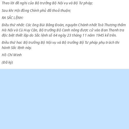
Chiểu theo Sắc lệnh số 64 ngày 23 tháng 11 năm 1945 thiết lập một ba
Thanh tra đặc biệt;
Theo lời đề nghị của Bộ trưởng Bộ Nội vụ và Bộ Tư pháp;
Sau khi Hội đồng Chính phủ đã thoả thuận;
RA SẮC LỆNH:
Điều thứ nhất: Các ông Bùi Bằng Đoàn, nguyên Chánh nhất Toà Thượn
Hà Nội và Cù Huy Cận, Bộ trưởng Bộ Canh nông được cử vào Ban Than
đặc biệt thiết lập do Sắc lệnh số 64 ngày 23 tháng 11 năm 1945 kể trên
Điều thứ hai: Bộ trưởng Bộ Nội vụ và Bộ trưởng Bộ Tư pháp phụ trách t
hành Sắc lệnh này.
Hồ Chí Minh
(Đã ký)