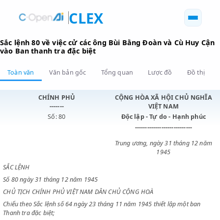
CLEX
Sắc lệnh 80 về việc cử các ông Bùi Bằng Đoàn và Cù Hu
vào Ban thanh tra đặc biệt
Toàn văn
Văn bản gốc
Tổng quan
Lược đồ
Đồ 
CHÍNH PHỦ
CỘNG HÒA XÃ HỘI CHỦ N
-------
VIỆT NAM
Số: 80
Độc lập - Tự do - Hạnh p
----------------------------
Trung ương, ngày 31 tháng 1
1945
SẮC LỆNH
Số 80 ngày 31 tháng 12 năm 1945
CHỦ TỊCH CHÍNH PHỦ VIỆT NAM DÂN CHỦ CỘNG HOÀ