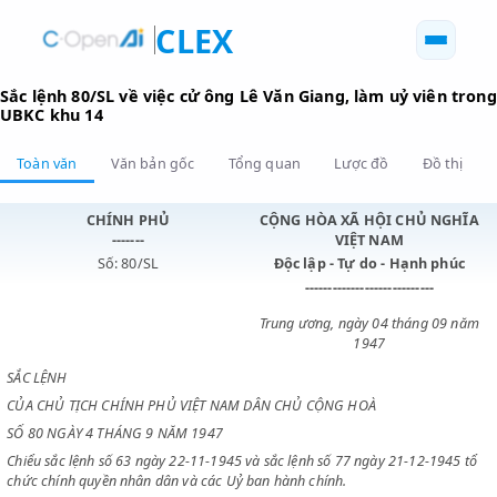
CLEX
Sắc lệnh 80/SL về việc cử ông Lê Văn Giang, làm uỷ viê
UBKC khu 14
Toàn văn
Văn bản gốc
Tổng quan
Lược đồ
Đồ 
CHÍNH PHỦ
CỘNG HÒA XÃ HỘI CHỦ N
-------
VIỆT NAM
Số: 80/SL
Độc lập - Tự do - Hạnh p
----------------------------
Trung ương, ngày 04 tháng 0
1947
SẮC LỆNH
CỦA CHỦ TỊCH CHÍNH PHỦ VIỆT NAM DÂN CHỦ CỘNG HOÀ
SỐ 80 NGÀY 4 THÁNG 9 NĂM 1947