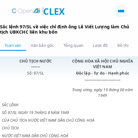
CLEX
Sắc lệnh 97/SL về việc chỉ định ông Lê Viết Lượng làm 
tịch UBKCHC liên khu bốn
Toàn văn
Văn bản gốc
Tổng quan
Lược đồ
Đồ 
CHỦ TỊCH NƯỚC
CỘNG HÒA XÃ HỘI CHỦ N
-------
VIỆT NAM
Số: 97/SL
Độc lập - Tự do - Hạnh p
----------------------------
Trung ương, ngày 19 tháng 0
1949
SẮC LỆNH
SỐ 97/SL NGÀY 19 THÁNG 8 NĂM 1949
CỦA CHỦ TỊCH NƯỚC VIỆT NAM DÂN CHỦ CỘNG HOÀ