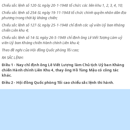
CHỦ TỊCH
NƯỚC VIỆT NAM DÂN CHỦ CỘNG HOÀ
Chiểu sắc lệnh số 120-SL ngày 20-1-1948 tổ chức các liên khu 1, 2, 3, 4,
Chiểu sắc lệnh số 254-SL ngày 19-11-1948 tổ chức chính quyền nhân d
phương trong thời kỳ kháng chiến;
Chiểu sắc lệnh số 127-SL ngày 25-1-1948 chỉ định các uỷ viên Uỷ ban 
chiến Liên khu 4;
Chiểu sắc lệnh số 14-SL ngày 26-5-1949 chỉ định ông Lê Viết Tượng Là
viên Uỷ ban Kháng chiến Hành chính Liên khu 4;
Theo đề nghị của Hội đồng Quốc phòng Tối cao;
RA SẮC LỆNH:
Điều 1
- Nay chỉ định ông Lê Viết Lượng làm Chủ tịch Uỷ ban K
chiến Hành chính Liên Khu 4, thay ông Hồ Tùng Mậu có công tá
khác.
Điều 2
- Hội đồng Quốc phòng Tối cao chiểu sắc lệnh thi hành.