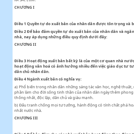
Sau khi Ban thường trực Quốc hội biểu quyết thoả thuận,
RA SẮC LUẬT:
CHƯƠNG I
Điều 1
Quyền tự do xuất bản của nhân dân được tôn trọn
Điều 2
Để bảo đảm quyền tự do xuất bản của nhân dân và
nhà, nay áp dụng những điều quy định dưới đây:
CHƯƠNG II
Điều 3
Hoạt động xuất bản bất kỳ là của một cơ quan nh
hoạt động văn hoá có ảnh hưởng nhiều đến việc giáo dụ
dân chủ nhân dân.
Điều 4
Ngành xuất bản có nghĩa vụ:
a)
Phổ biến trong nhân dân những sáng tác văn học, nghệ t
phần làm cho đời sống tinh thần của nhân dân ngày thêm
thống nhất, độc lập, dân chủ và giàu mạnh.
b)
Đấu tranh chống mọi tư tưởng, hành động có tính chất 