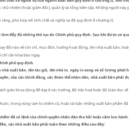
ĐIỀU KIỆN HOẠT ĐỘNG CỦA CÁC NHÀ XUẤ
đúng tính chất và nghĩa vụ của ngành xuất bản quy định ở chươ
h thức: chủ nhiệm (hoặc giám đốc), quản lý và tổng biên tập. Nhữ
hải rõ ràng, phù hợp với tính chất và nghĩa vụ đã quy định ở chươ
và phải làm đẩy đủ những thủ tục do Chính phủ quy định. Sau 
 sự thay đổi nào về tôn chỉ, mục đích, hướng hoạt động, tên nhà x
 tập thì chỉ cần khai báo ngay.
iểu do Chỉnh phủ quy định.
ên của nhà xuất bản, tên tác giả, tên nhà in, ngày in xong và s
hính quyền, của các chính đảng, các đoàn thể nhân dân, nhà x
 và các sách giáo khoa dùng để dạy ở các trường, Bộ Văn hoá hoặc 