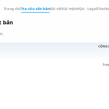
Trang chủ
Tra cứu văn bản
Bài viết
Sứ mệnh
QA -
 xuất bản
Đồ thị
ỚC