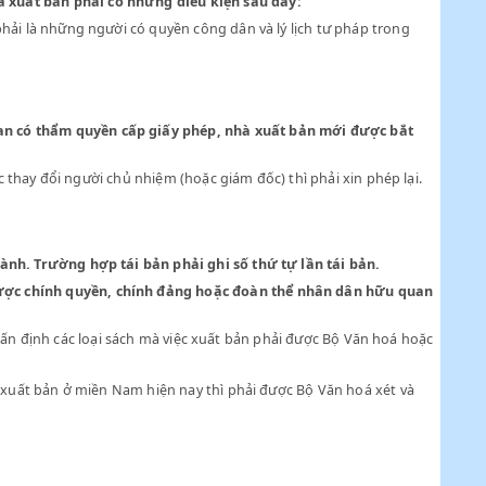
T BẢN
ng II, mỗi nhà xuất bản phải có những điều kiện sau đây:
ng người này phải là những người có quyền công dân và lý lịch tư
ng II.
khi được cơ quan có thẩm quyền cấp giấy phép, nhà xuất bản m
uất bản, hoặc thay đổi người chủ nhiệm (hoặc giám đốc) thì phải 
ố lượng phát hành. Trường hợp tái bản phải ghi số thứ tự lần tá
uất bản phải được chính quyền, chính đảng hoặc đoàn thể nhân
Bộ Giáo dục sẽ ấn định các loại sách mà việc xuất bản phải được B