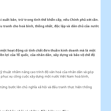
yệt trước khi xuất bản, trừ trong tình thế khẩn cấp, nếu Chính
công cuộc đấu tranh cho hoà bình, thống nhất, độc lập và dân
 BẢN
 không phải là một hoạt động có tính chất đơn thuần kinh doan
m phục vụ quyền lợi của Tổ quốc, của nhân dân, xây dựng và bả
h tế, khoa học, kỹ thuật nhằm nâng cao trình độ văn hoá của nhân
n hoá nước nhà, phục vụ công cuộc xây dựng một nước Việt Nam h
 Bắc tiến dần từng bước lên chủ nghĩa xã hội và đấu tranh thực 