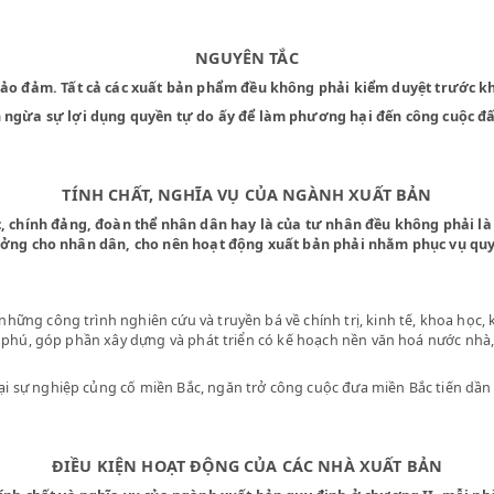
NGUYÊN TẮC
g và bảo đảm. Tất cả các xuất bản phẩm đều không phải kiểm du
 ngăn ngừa sự lợi dụng quyền tự do ấy để làm phương hại đến 
TÍNH CHẤT, NGHĨA VỤ CỦA NGÀNH XUẤT
à nước, chính đảng, đoàn thể nhân dân hay là của tư nhân đều
c tư tưởng cho nhân dân, cho nên hoạt động xuất bản phải nhằ
huật, những công trình nghiên cứu và truyền bá về chính trị, kin
 phong phú, góp phần xây dựng và phát triển có kế hoạch nền vă
phá hoại sự nghiệp củng cố miền Bắc, ngăn trở công cuộc đưa miền